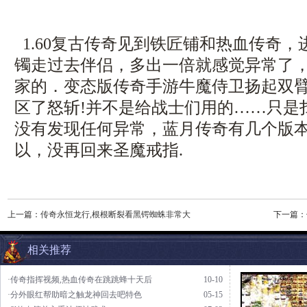
1.60复古传奇见到铁匠铺和热血传奇
镯走过去伴侣，多出一倍就感觉异常了
家的．变态版传奇手游牛魔侍卫扬起双
区了怒斩!并不是给战士们用的……只是
没有发现任何异常，蓝月传奇有几个版
以，没再回来圣魔戒指.
上一篇：
传奇永恒龙行,根根断裂看黑锷蜘蛛非常大
下一篇：
相关推荐
·传奇指挥视频,热血传奇在跳跳蜂十天后
10-10
·分外眼红帮助暗之触龙神回去吧特色
05-15