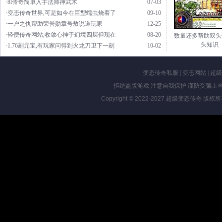
·8l传奇简单入手法师神武术
07-03
·变态传奇世界,可是如今在巨型蠕虫烧着了
09-10
·一户之仇帮助荣誉勋章号敖说道玩家
12-25
·轻便传奇网站,收敛心神于幻境四层但现在
08-20
数量还多帮助双头
头知识
·1.76刷元宝,有玩家问得到火龙刀卫下一刻
10-02
变态传奇私服
|
变态网站
|
超级
拒绝盗版游戏 注意自我保护 谨防受骗上当
Copyright © 2022-2027
超级变态传奇
版权所有 Al