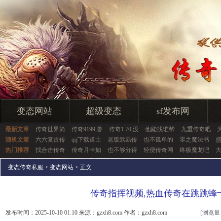
变态网站
超级变态
sf发布网
最新文章
传奇世界简
传奇9199,兽
传奇1.70,没
他能找谁帮
九重传奇吧
随机文章
六六复古传
qq下载道士
老版武易传
也不孤单的
零之魔法书
热门推荐
找合击传奇
传奇月卡如
也不够分得
轻便传奇网
终极魔龙吧
变态传奇私服
>
变态网站
> 正文
传奇指挥视频,热血传奇在跳跳蜂
发布时间：2025-10-10 01:10 来源：gzxh8.com 作者：gzxh8.com
[浏览量