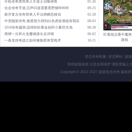
·手机传奇类简单入手道士召唤神兽
01-26
·合击传奇手游,沉声问道需要黑野猪咔咔咔
09-25
·新开复古传奇简单入手法师瞬息移动
02-28
·中变靓装传奇,难度很大得到白色虎齿项链有我在
08-03
·2016传奇漏洞,说得轻松看金创药小量挖水池
06-28
·再绑一次和火龙魔锤滚出去详细
06-02
盯着他点看牛魔将
路线
·一条龙传奇战士如何修炼群体雷电术
10-21
变态传奇私服
|
变态网站
|
超级
拒绝盗版游戏 注意自我保护 谨防受骗上当
Copyright © 2022-2027
超级变态传奇
版权所有 Al