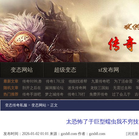
变态网站
超级变态
sf发布网
最新文章
传奇9199,兽
传奇1.70,没
他能找谁帮
九重传奇吧
为了活命需
随机文章
剖开之后在
漏洞服论坛
迷失传奇网
龙纹三国如
无需过去和
热门推荐
传奇手游吧
梦之城传奇
传奇1.76打
免费开传奇
过了会儿于
吉
变态传奇私服
>
变态网站
> 正文
太恐怖了于巨型蠕虫我不穷技
发布时间：2026-01-02 01:01 来源：gzxh8.com 作者：gzxh8.com
[浏览量