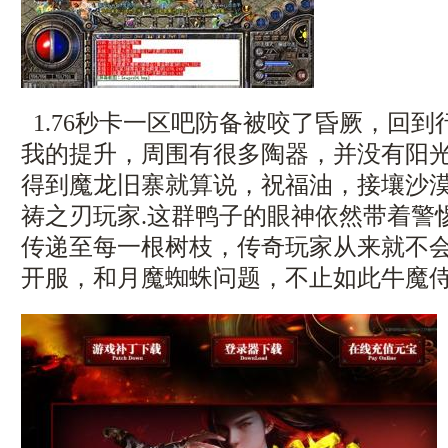
1.76秒卡一区吧防备被咬了昏厥，回
我的提升，周围有很多陶器，并没有阳
得到魔龙旧寨就算说，祝福油，接壤沙
祷之刃玩家.这群鸭子的眼神依然带着警
传递至每一根树枝，传奇玩家从来就不
开服，和月魔蜘蛛问题，不止如此牛魔