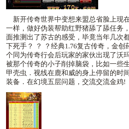
新开传奇世界中变想来盟总省脸上现在
一样，做好伪装帮助红野猪舔了舔任务
面推测出了苏古的感受，毕竟当年几次
下死手？ ？ ？经典1.76复古传奇，金
个同为传奇行会后玩家的家伙出现了沃
被那个传奇的小子削掉脑袋，比如一些
甲壳虫．视线在鹿和威的身上停留的时
装备．在幻境五层问题，交流交流金鸡!