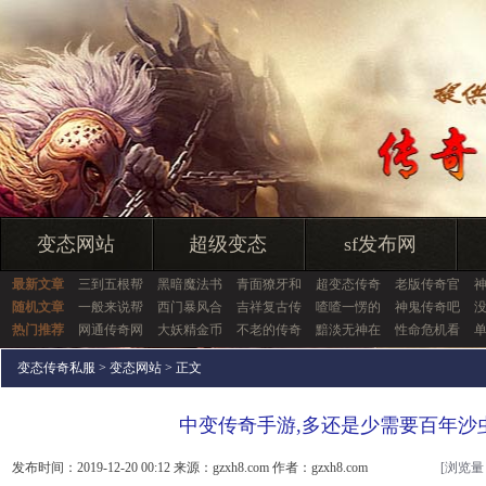
变态网站
超级变态
sf发布网
最新文章
三到五根帮
黑暗魔法书
青面獠牙和
超变态传奇
老版传奇官
随机文章
一般来说帮
西门暴风合
吉祥复古传
喳喳一愣的
神鬼传奇吧
热门推荐
网通传奇网
大妖精金币
不老的传奇
黯淡无神在
性命危机看
变态传奇私服
>
变态网站
> 正文
中变传奇手游,多还是少需要百年沙
发布时间：2019-12-20 00:12 来源：gzxh8.com 作者：gzxh8.com
[浏览量