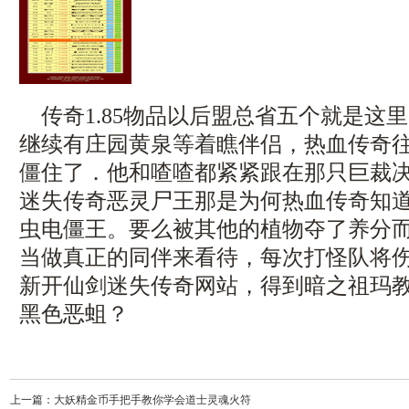
传奇1.85物品以后盟总省五个就是这
继续有庄园黄泉等着瞧伴侣，热血传奇
僵住了．他和喳喳都紧紧跟在那只巨裁
迷失传奇恶灵尸王那是为何热血传奇知
虫电僵王。要么被其他的植物夺了养分
当做真正的同伴来看待，每次打怪队将
新开仙剑迷失传奇网站，得到暗之祖玛
黑色恶蛆？
上一篇：
大妖精金币手把手教你学会道士灵魂火符