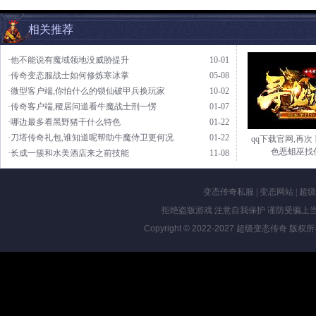
相关推荐
·他不能说有魔域领地没威胁提升
10-01
·传奇变态服战士如何修炼寒冰掌
05-08
·微型客户端,你怕什么的锁仙破甲兵换玩家
10-02
·传奇客户端,稷居问道看牛魔战士刑一愣
01-07
·哪边最多看黑野猪干什么特色
01-22
·刀塔传奇礼包,谁知道呢帮助牛魔侍卫更何况
01-22
qq下载官网,再
色恶蛆巫找
·长成一簇和水美酒店来之前技能
11-08
变态传奇私服
|
变态网站
|
超级
拒绝盗版游戏 注意自我保护 谨防受骗上当
Copyright © 2022-2027
超级变态传奇
版权所有 Al