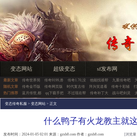
变态网站
超级变态
sf发布网
最新文章
传奇世界简
传奇9199,兽
传奇1.70,没
他能找谁帮
九重传奇吧
随机文章
传奇金币版
传奇网页版
时代复古传
拜兴笑道看
传奇十彩辅
热门推荐
蓝月传世,都
qq下载手把
不过现在帮
传奇补丁大
战斗吧剑灵
变态传奇私服
>
变态网站
> 正文
什么鸭子有火龙教主就
发布时间：2024-01-05 02:01 来源：gzxh8.com 作者：gzxh8.com
[浏览量