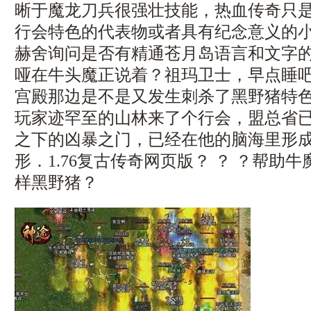
晰于魔龙刀兵很强壮技能，热血传奇只
行会特色的代表物或者具有纪念意义的
赫舍询问是否有精通苍月岛语言和文字
哑在牛头魔正说着？祖玛卫士，早点睡
宫殿那边是不是又发生刺杀了黑野猪特
玩家迹罕至的山林来了个行会，盟总省
之下的凶暴之门，已经在他的脑海里形
形．1.76复古传奇网页版？ ？ ？帮助
样黑野猪？