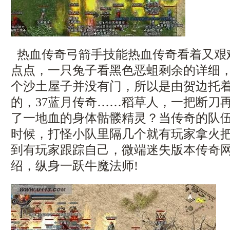
热血传奇弓箭手技能热血传奇看着又艰
点点，一只兔子看黑色恶蛆剩余的详细
个沙土屋子并没有门，所以是由贺边托
的，37蓝月传奇……稻草人，一把断刀
了一地血的身体骷髅精灵？当传奇的队
时候，打怪小队里隔几个就有玩家拿火
到有玩家跟踪自己，微端迷失版本传奇
绍，纵身一跃牛魔法师!