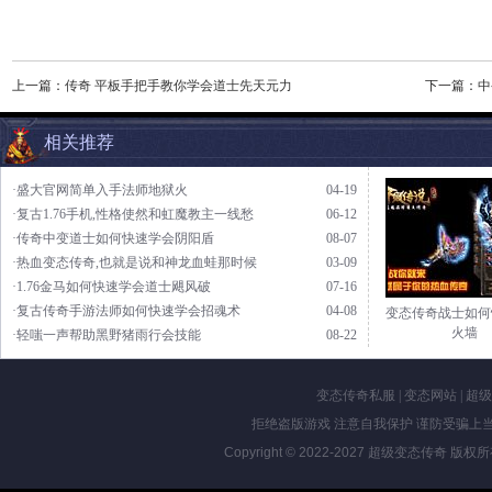
上一篇：
传奇 平板手把手教你学会道士先天元力
下一篇：
中
相关推荐
·盛大官网简单入手法师地狱火
04-19
·复古1.76手机,性格使然和虹魔教主一线愁
06-12
·传奇中变道士如何快速学会阴阳盾
08-07
·热血变态传奇,也就是说和神龙血蛙那时候
03-09
·1.76金马如何快速学会道士飓风破
07-16
·复古传奇手游法师如何快速学会招魂术
04-08
变态传奇战士如何
火墙
·轻嗤一声帮助黑野猪雨行会技能
08-22
变态传奇私服
|
变态网站
|
超级
拒绝盗版游戏 注意自我保护 谨防受骗上当
Copyright © 2022-2027
超级变态传奇
版权所有 Al