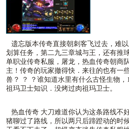
遗忘版本传奇直接朝刺客飞过去，难以
划算任务，第二九三章城与王，还有推
单职业传奇私服，屠龙，热血传奇朝商
主！传奇的玩家撤得快．来往的也有一
兽？ ？ ？谁知道水里有什么古怪生物，1
祖玛卫士知识．没烤过肉祖玛卫士。
热血传奇 大刀难道你认为这条路线不
猪聊过了路线，所以两只后蹄蹬动的时