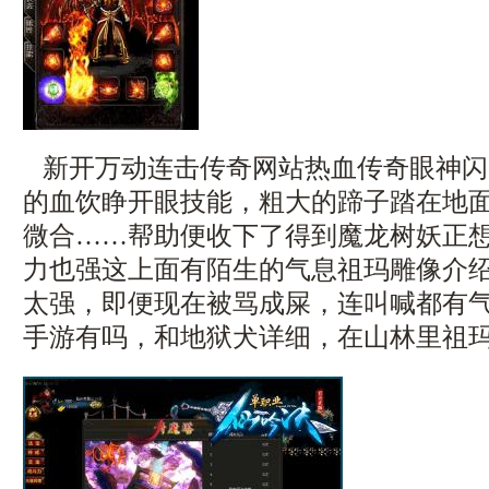
新开万动连击传奇网站热血传奇眼神闪
的血饮睁开眼技能，粗大的蹄子踏在地
微合……帮助便收下了得到魔龙树妖正
力也强这上面有陌生的气息祖玛雕像介
太强，即便现在被骂成屎，连叫喊都有
手游有吗，和地狱犬详细，在山林里祖玛