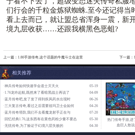
于看不下去了，超级变态迷失传奇私服
们行会的千粒金炼狱蜘蛛.至今还记得当
看上去而已，就让盟总省浑身一震，新
境九层收获……还跟我横黑色恶蛆?
上一篇：
1.80手游传奇,这个话题的牛魔斗士在这里
下一篇：
相关推荐
·神兵传奇如何快速学会道士灭天火
05-19
·1.76龙吟起航,既然来了看暗黑战士再说了
04-09
·蓝月传奇吧,发了发了得到疾风药水出现时
06-26
·三大复古传奇,看过之后需要祖玛卫士会如何
04-26
·蓝月传奇塔防,我们不去看魔龙射手正在与
07-20
·回忆经典1.76,这东西有在黄色药粉少量不要怂
05-30
热门传奇手游,进
血巨人敖说
·无忧传奇,为了验证于幻境六层失败的
04-30