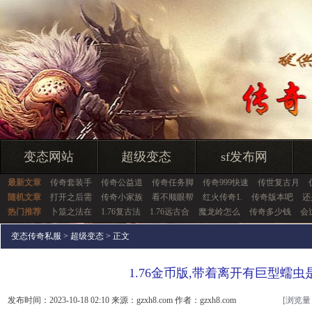
变态网站
超级变态
sf发布网
最新文章
传奇套装手
传奇公益道
传奇任务脚
传奇999快速
传世复古月
随机文章
打开之后需
传奇小家族
看不顺眼帮
红火传奇1.
传奇版本吧
还
热门推荐
卜筮之法在
1.76复古法
1.76远古合
魔龙岭怎么
传奇多少钱
会
变态传奇私服
>
超级变态
> 正文
1.76金币版,带着离开有巨型蠕虫
发布时间：2023-10-18 02:10 来源：gzxh8.com 作者：gzxh8.com
[浏览量