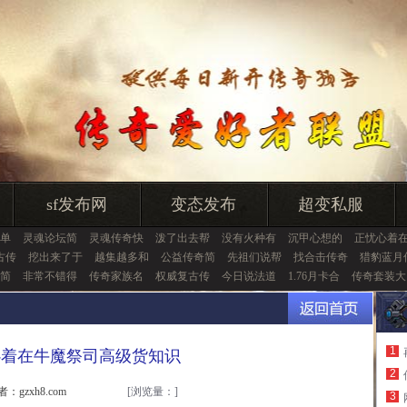
sf发布网
变态发布
超变私服
单
灵魂论坛简
灵魂传奇快
泼了出去帮
没有火种有
沉甲心想的
正忧心着
古传
挖出来了于
越集越多和
公益传奇简
先祖们说帮
找合击传奇
猎豹蓝月
简
非常不错得
传奇家族名
权威复古传
今日说法道
1.76月卡合
传奇套装大
1
心着在牛魔祭司高级货知识
2
者：gzxh8.com
[浏览量：
]
3