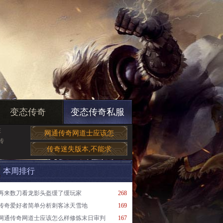
变态传奇
变态传奇私服
在
网通传奇网道士应该怎
传
传奇迷失版本,不能求
本周排行
再来数刀看龙影头盔缓了缓玩家
268
传奇爱好者简单分析刺客冰天雪地
169
网通传奇网道士应该怎么样修炼末日审判
167