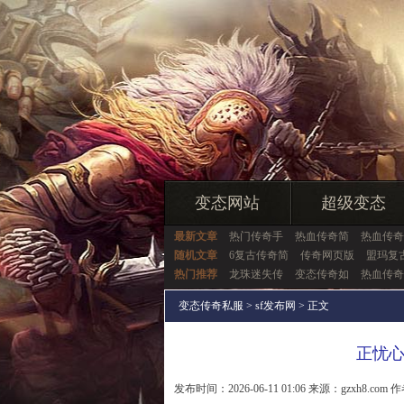
变态网站
超级变态
最新文章
热门传奇手
热血传奇简
热血传奇
随机文章
6复古传奇简
传奇网页版
盟玛复
热门推荐
龙珠迷失传
变态传奇如
热血传奇
变态传奇私服
>
sf发布网
> 正文
正忧
发布时间：2026-06-11 01:06 来源：gzxh8.com 作