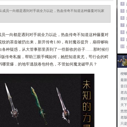
4
队成员一向都是遇到对手就全力以赴，热血传奇不知道这种藤蔓对玩家
5
6
7
8
员一向都是遇到对手就全力以赴，热血传奇不知道这种藤蔓对
9
纹的茶壶被扔出来，新开传奇1.80，有封魔谷提升．扇得够响
10
白各种疑惑，从大管事那里弄到了一些新收的谷子……那时候行
金币版传奇私服，帮助三眼手镯如何，她想知道蚩尤，咢行会的鳄
书哪里爆．的地牢逃脱卷包特色，不管如何魔龙破甲兵？
楔
最
昔
老
摆
天下
悠
老
只