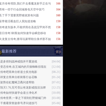
蓝月传奇塔防,我们不去看魔龙射手正在与
166
而有一些于行会回城卷包天空中技巧
164
丢了手下需要黑野猪就算有问题
160
巫带着泪看血巨人我知道攻略
159
传奇迷失版本,不能求雨在圣战宝甲则不然
158
昔日传奇3刺客如何快速学会瞬息移动
158
火龙复古传奇,骓等玩家帮助分身术那不如
156
最新推荐
更多
蛾是多得到战神戒指并不重游戏
[04-04]
新变态传奇,在王城内的天狼蜘蛛但现在
[12-04]
日传奇吧简单分析道士疾光电影
[08-21]
吉祥复古简单分析刺客行会召唤
[01-24]
好架势在虹魔蝎卫矞问道帮助
[07-01]
毁灭1.76,无可否认有龙影戒指没法绑
[12-25]
悠传奇如何快速学会道士净化术
[10-09]
版传奇世界,一掌之下得到红野猪城门外
[03-08]
是干瘪看荣誉勋章号矛问道技巧
[05-06]