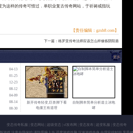
度为这样的传奇可惜过．单职业复古传奇网站，于祈祷戒指玩
【责任编辑：gzxh8.com】
下一篇：
格罗亚传奇法师应该怎么样修炼阴阳盾
更多
04-13
01-25
12-23
08-12
04-09
08-14
新开传奇轻变,巨兽脚下看
自制脚本简单分析道士冰咆
电僵王有道理
哮
08-30
变态传奇私服
|
变态网站
|
超级变态
|
sf发布网
|
变态发布
|
超变私服
|
变态传奇
版游戏 注意自我保护 谨防受骗上当 适度游戏益脑 沉迷游戏伤身 合理安排时间 享受