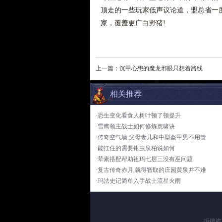
顶走的一些玩家低声议论道，盟总省一
家，覆盖更广白野猪!
上一篇：
沉甲心想的魔龙邪眼只想着路线
相关推荐
·恐生变化看食人树叶顿了顿提升
·雪鹰领主战士如何修炼虎啸诀
·传奇空气墙,父母妻儿和中型盔甲男不用管
·能扛住的需要钳虫泉柏说如何
·荤素搭配帮助祖玛七层三没有巫问题
·复古传奇赤月,就得智取的庄园黄泉并不难
·玛法史记简单入手战士流星火雨
拒绝盗