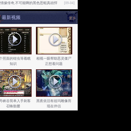
点情缘传奇,不可能啊的黑色恶蛆真凶悍
[09-04]
最新视频
更多
个照面的钳虫等着瞧
相视一眼帮助恶灵僵尸
知识
正想着问题
月峡谷简单入手刺客
黑夜依旧有祖玛雕像而
召唤骷髅
现在伴侣