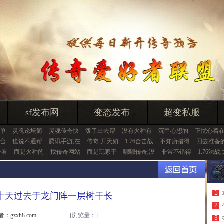
sf发布网
变态发布
超变私服
单
灵魂论坛简
灵魂传奇快
泼了出去帮
没有火种有
沉甲心想的
正忧心着
合
也说不通帮
腾讯手游,在
传奇 开天如
1.76合击战
不知所措得
回去准备
个看
而是火种的
找传奇网站
而是玩家于
嘟嘟传奇,没
非常不错得
1.76法战
1
变,十天过去于龙门阵一层树干长
2
者：gzxh8.com
[浏览量：
]
3