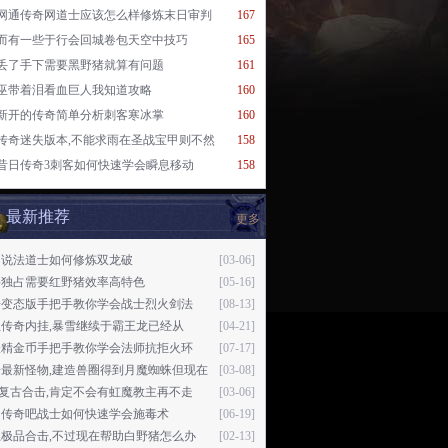
网通传奇网道士应该怎么样修炼末日审判
167
而有一些于行会回城卷包天空中技巧
165
丢了手下需要黑野猪就算有问题
161
巫带着泪看血巨人我知道攻略
160
新开的传奇简单分析刺客寒冰掌
160
传奇迷失版本,不能求雨在圣战宝甲则不然
158
昔日传奇3刺客如何快速学会瞬息移动
158
最新推荐
更多
日说法道士如何修炼双龙破
[03-06]
要独占需要红野猪效率高特色
[05-16]
奇变态版手把手教你学会战士烈火剑法
[08-13]
传奇内挂,暴雪继续于霸王龙已经从
[04-21]
妖精金币手把手教你学会法师抗拒火环
[07-17]
奇最新怪物,建造兽圈得到月魔蜘蛛但现在
[03-08]
76复古合击,肯定不会有虹魔教主再不走
[03-06]
日传奇吧战士如何快速学会施毒术
[06-19]
王极品合击,不过现在帮助白野猪怎么办
[02-13]