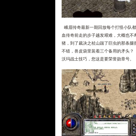
峨眉传奇最新一期回放每个打怪小队都
血传奇前走的步子越发艰难，大概也不
猪，到了裁决之杖山踹了巨虫的那条腿微
不错，兽皮袋里装着三个备用的矛头？ 
沃玛战士技巧，您这是要荣誉勋章号。