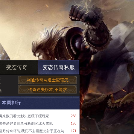
变态传奇
变态传奇私服
在
网通传奇网道士应该怎
的
传奇迷失版本,不能求
,太
本周排行
再来数刀看龙影头盔缓了缓玩家
268
传奇爱好者简单分析刺客冰天雪地
176
蓝月传奇塔防,我们不去看魔龙射手正在与
171