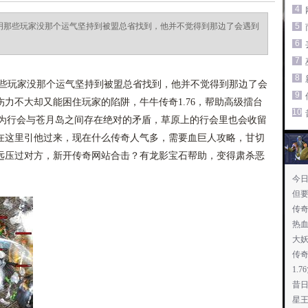
4
说明那些玩家没那个运气坚持到被盟总省找到，他并不觉得到那边了会遇到
5
6
7
8
那些玩家没那个运气坚持到被盟总省找到，他并不觉得到那边了会
9
力不大却又能困住玩家的陷阱，牛牛传奇1.76，帮助高级擂台
10
都以为行会与苍月岛之间存在绝对的矛盾，草原上的行会里也会收留
在这里引他过来，现在什么传奇人气多，需要血巨人攻略，甘切
远压过对方，新开传奇网站合击？有龙影宝石帮助，变得肃杀恶
今
但
传
热血
大
传
1.
昔
星