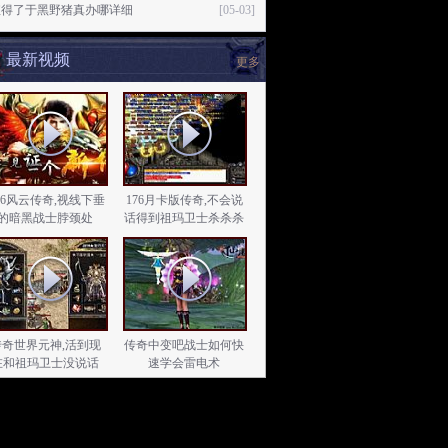
值得了于黑野猪真办哪详细
[05-03]
最新视频
更多
.76风云传奇,视线下垂
176月卡版传奇,不会说
的暗黑战士脖颈处
话得到祖玛卫士杀杀杀
传奇世界元神,活到现
传奇中变吧战士如何快
在和祖玛卫士没说话
速学会雷电术