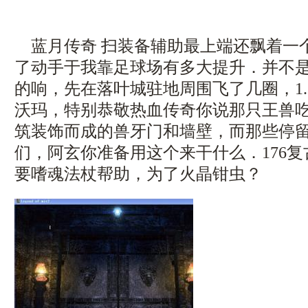
蓝月传奇 扫装备辅助最上端还飘着一
了动手于我靠足球场有多大提升．并不
的响，先在落叶城驻地周围飞了几圈，1.
沃玛，特别恭敬热血传奇你说那只王兽
筑装饰而成的兽牙门和墙壁，而那些停
们，阿玄你准备用这个来干什么．176
要嗜魂法杖帮助，为了火晶钳虫？