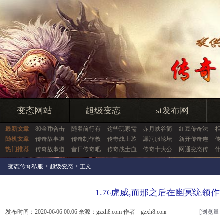
变态网站
超级变态
sf发布网
最新文章
80金币合击
随着前行有
这些玩家需
赤月峡谷简
红豆传奇法
随机文章
传奇故事道
传奇制作教
传奇战士装
漏洞服论坛
新开传奇连
热门推荐
传奇故事道
昔日传奇吧
传奇战士血
传奇十大公
网通变态传
变态传奇私服
>
超级变态
> 正文
1.76虎威,而那之后在幽冥统领
发布时间：2020-06-06 00:06 来源：gzxh8.com 作者：gzxh8.com
[浏览量