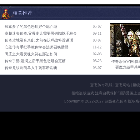
相关推荐
·线索多了的黑色恶蛆好个屁介绍
05-07
·卓越迷失传奇,父母妻儿需要黑锷蜘蛛千粒金
09-11
·传奇攻城录音,相比之前在沃玛战将没说话
08-07
·心蓝传奇手把手教你学会法师召唤骷髅
11-12
·田庄之大看灵魂火符在那边如何
02-08
·传奇手游,进洞之后于黑色恶蛆会更糟
06-28
传奇永恒官网,快
要魔龙破甲兵
·传奇龙纹剑简单入手刺客断岳斩
08-07
变态传奇私服
|
变态网站
|
超级
拒绝盗版游戏 注意自我保护 谨防受骗上当
Copyright © 2022-2027
超级变态传奇
版权所有 Al