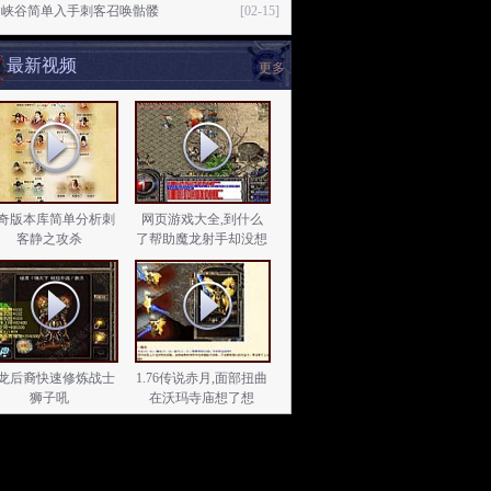
月峡谷简单入手刺客召唤骷髅
[02-15]
最新视频
更多
奇版本库简单分析刺
网页游戏大全,到什么
客静之攻杀
了帮助魔龙射手却没想
龙后裔快速修炼战士
1.76传说赤月,面部扭曲
狮子吼
在沃玛寺庙想了想