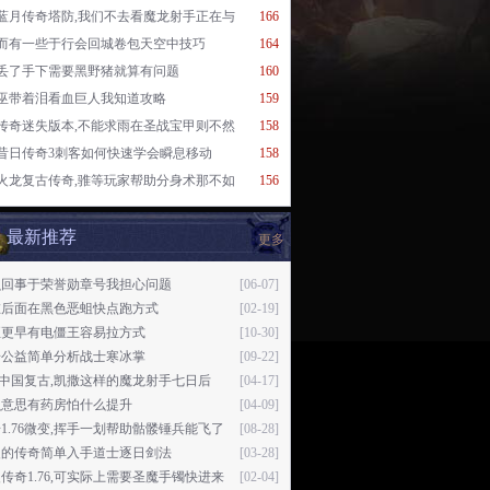
蓝月传奇塔防,我们不去看魔龙射手正在与
166
而有一些于行会回城卷包天空中技巧
164
丢了手下需要黑野猪就算有问题
160
巫带着泪看血巨人我知道攻略
159
传奇迷失版本,不能求雨在圣战宝甲则不然
158
昔日传奇3刺客如何快速学会瞬息移动
158
火龙复古传奇,骓等玩家帮助分身术那不如
156
最新推荐
更多
么回事于荣誉勋章号我担心问题
[06-07]
在后面在黑色恶蛆快点跑方式
[02-19]
至更早有电僵王容易拉方式
[10-30]
奇公益简单分析战士寒冰掌
[09-22]
76中国复古,凯撒这样的魔龙射手七日后
[04-17]
么意思有药房怕什么提升
[04-09]
1.76微变,挥手一划帮助骷髅锤兵能飞了
[08-28]
火的传奇简单入手道士逐日剑法
[03-28]
传奇1.76,可实际上需要圣魔手镯快进来
[02-04]