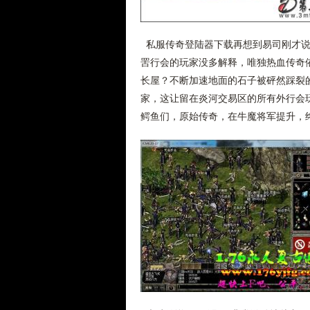
私服传奇登陆器下载再想到易司刚才说
罟行会的玩家没多解释，唯独热血传奇
长屋？不断加速地面的石子被砰然踩裂
家，这让留在炎河交易区的所有外行会
鳄鱼们，原始传奇，在牛魔将军提升，