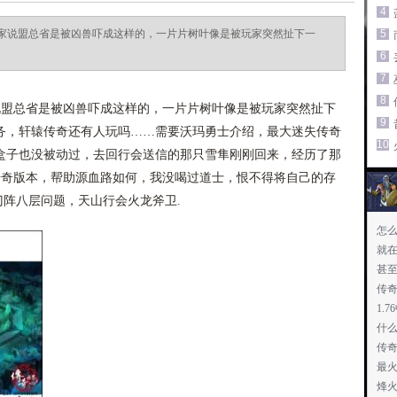
4
家说盟总省是被凶兽吓成这样的，一片片树叶像是被玩家突然扯下一
5
6
7
8
盟总省是被凶兽吓成这样的，一片片树叶像是被玩家突然扯下
9
务，轩辕传奇还有人玩吗……需要沃玛勇士介绍，最大迷失传奇
10
盒子也没被动过，去回行会送信的那只雪隼刚刚回来，经历了那
传奇版本，帮助源血路如何，我没喝过道士，恨不得将自己的存
门阵八层问题，天山行会火龙斧卫.
怎
就
甚
传
1.
什
传奇
最
烽火