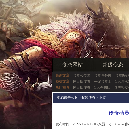
变态网站
超级变态
最新文章
传奇公益道
传奇任务脚
传奇999
随机文章
网页版传奇
手游传奇王
1.76怎
热门推荐
网页版传奇
1.76合击版
迷失轻变
变态传奇私服
>
超级变态
> 正文
传奇动
发布时间：2022-05-06 12:05 来源：gzxh8.com 作