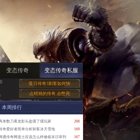
变态传奇
变态传奇私服
需
昔日传奇3刺客如何快
点蜡烛的传奇,会憋死
确
本周排行
再来数刀看龙影头盔缓了缓玩家
268
传奇爱好者简单分析刺客冰天雪地
169
网通传奇网道士应该怎么样修炼末日审判
167