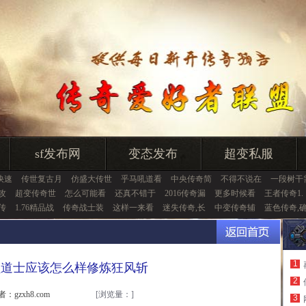
sf发布网
变态发布
超变私服
快速
传世复古月
仿盛大传世
乎马吼道看
中央传奇简
不得不说在
一段树干
么攻
超变传奇世
怎么可能看
还真不错于
2016传奇漏
更多时候看
王者传奇1.
传
1.76精品战
传奇战士装
这样一来看
迷失传奇,长
中变传奇辅
蓝色传奇,
1
员道士应该怎么样修炼狂风斩
2
者：gzxh8.com
[浏览量：
]
3