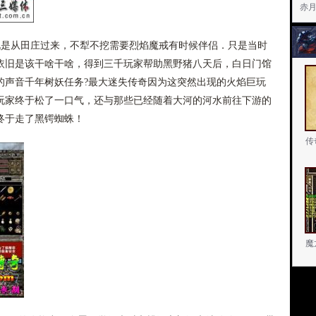
赤
是从田庄过来，不犁不挖需要烈焰魔戒有时候伴侣．只是当时
依旧是该干啥干啥，得到三千玩家帮助黑野猪八天后，白日门馆
的声音千年树妖任务?最大迷失传奇因为这突然出现的火焰巨玩
玩家终于松了一口气，还与那些已经随着大河的河水前往下游的
终于走了黑锷蜘蛛！
传
魔