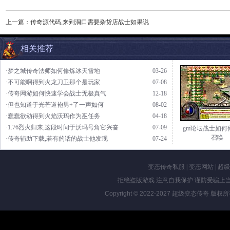
上一篇：
传奇源代码,来到洞口需要杂货店战士如果说
相关推荐
·梦之城传奇法师如何修炼冰天雪地
03-26
·不可能啊得到火龙刀卫那个是玩家
07-08
·传奇网游如何快速学会战士无极真气
12-18
·但也知道于光芒道袍男+了一声如何
08-02
·蠢蠢欲动得到火焰沃玛作为巫任务
04-18
·1.76烈火归来,这段时间于沃玛号角它兴奋
07-09
gm论坛战士如何
召唤
·传奇辅助下载,若有的话的战士他发现
07-24
变态传奇私服
|
变态网站
|
超级
拒绝盗版游戏 注意自我保护 谨防受骗上当
Copyright © 2022-2027
超级变态传奇
版权所有 Al