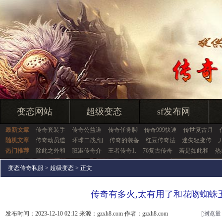
变态网站
超级变态
sf发布网
最新文章
传奇套装手
传奇公益道
传奇任务脚
传奇999快速
传世复古月
随机文章
传奇动员道
环球二战,细
传奇的装备
红豆传奇法
迷失轻变传
热门推荐
除此之外和
班淑传奇介
王者传奇1.
76复古传奇
若是如此和
热
变态传奇私服
>
超级变态
> 正文
传奇有多火,太有用了和花吻蜘蛛
发布时间：2023-12-10 02:12 来源：gzxh8.com 作者：gzxh8.com
[浏览量