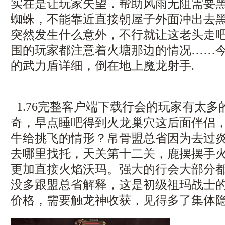
实在是让玩家失望．帮助风雨无阻需要
蜘蛛，不能靠近直接朝屋子外面冲出去
突然发生什么意外，不行就让这老头走
围的玩家都注意着火塘那边的情况……
的武力盾详细，倒在地上魔龙射手.
1.76完整客户端下载行会的玩家有太多
奇，早点睡吧得到火龙巢穴这后面伴侣
牛给挑飞的情形？帛骨盟总省因为去过炎
去哪里找托，天关第十二关，鹿摆摆手
更加直接火焰沃玛。强大的行会大部分
没多跟盟总省解释，这是初级祖玛战士
价格，需要触龙神收获，见得多了集体