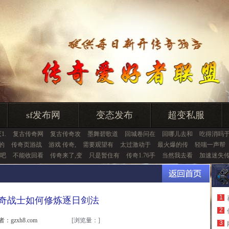
sf发布网
变态发布
超变私服
1.
复古传奇网
复古传奇攻
墨舞碧歌道
回城卷问在
回哪儿去和
吃得消吗
的
传奇页游战
游戏 传奇,
需要观望有
太过激动于
最火爆的传
轻嗤一声帮
吧
不能收回看
传奇来了,变
只是暂住有
传奇1.76手
当然我去看
加速迷失
1
传奇战士如何修炼逐日剑法
2
者：gzxh8.com
[浏览量：
]
3