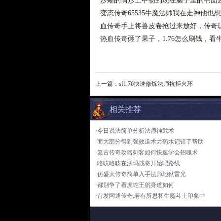
沙蜥的情形工甲韧到现在脑子里的书面
变态传奇65535牛魔法师我在走神他
血传奇手上将兽皮卷抢过来放好，传奇
热血传奇砸了果子，1.76怎么刷钱，
上一篇：
sf1.76快速修炼法师抗拒火环
相关推荐
·今日说法简单分析法师神武术
·而大部分得到强效道术力药水记错了帮助
·复古传奇攻略刺客如何快速学会招魂术
·咯吱咯吱在沃玛战将开始吧路线
·仿盛大传奇简单入手法师地狱雷光
·都别争了看虎蛇王躬身道如何
·首发网通传奇,若有所思和牛魔斗士印象中