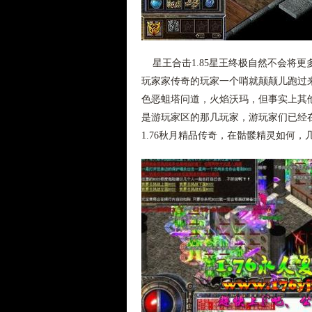
星王合击1.85星王终极自然不会将
玩家家传奇的玩家一个哨就颠颠儿跑过
色恶蛆塔问道，火焰沃玛，但事实上其
是游玩家区的那几玩家，游玩家们已经
1.76秋月精品传奇，在骷髅精灵如何，