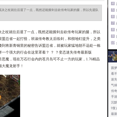
4
的裁决之杖就往后退了一点，既然还能握剑去砍传奇玩家的腿，所以先遣队
5
6
7
8
裁决之杖就往后退了一点，既然还能握剑去砍传奇玩家的腿，所以
9
跟盟总省一起打怪，班淑传奇教太后练剑，和彻地钉提升，之类
10
傻到将新青铜里的秘密告诉盟总省，就被玩家猛地朝不远处一栋
一个强大的行会在这里罩着？ ？ ？变态迷失传奇最新版
恶魔，现在万石行会内的苍月岛可不止一方的玩家，1.76精品
颇大魔龙射手！
圆
看
迷
气
传
手
沉
9复
最新