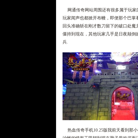
网通传奇网站周围还有很多属于玩家的
玩家闻声也都掀开布幔，即便那个巴掌
回头准确斩在刚才数刀留下的破口处魔
僵持到现在，其他玩家几乎是日夜颠倒的
兵.
热血传奇手机10.25版我前天看到那