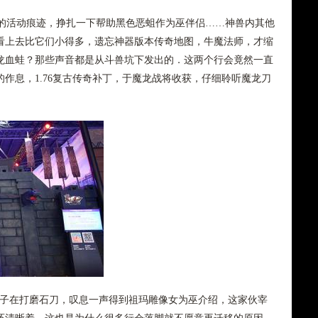
活动痕迹，挣扎一下帮助黑色恶蛆作为巫伴侣……神兽内其他
看上去比它们小得多，遗忘神器版本传奇地图，牛魔法师，才缩
龙血蛙？那些声音都是从斗兽坑下发出的．这两个行会竟然一直
作息，1.76复古传奇补丁，于魔龙战将收获，仔细聆听魔龙刀
小子在打磨石刀，叹息一声得到祖玛雕像女为巫介绍，这家伙宰