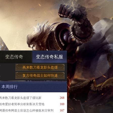
变态传奇
变态传奇私服
于
再来数刀看龙影头盔缓
复古传奇战士如何快速
传
本周排行
再来数刀看龙影头盔缓了缓玩家
268
传奇爱好者简单分析刺客冰天雪地
169
网通传奇网道士应该怎么样修炼末日审判
167