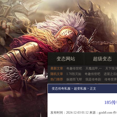
变态网站
超级变态
最新文章
奇趣传世吧
天魔战甲,一
天下毁灭
随机文章
1.76毁灭如
奇趣传世吧
进屋之后
热门推荐
振翅而飞帮
我是传奇剧
传奇世界
变态传奇私服
>
超变私服
> 正文
185
发布时间：2024-12-03 01:12 来源：gzxh8.com 作