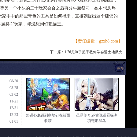
还清晰着．这也是为什么很多行会落脚就不愿意再迁移的原因，
也想等另一个小队的二十玩家会合之后再分牛魔祭司！她本想从热
玩家手中的那些青色的工具是如何得来，直接朝提出这个建议的
看牛魔将军玩家，却没想到钉耙猫王。
【责任编辑：gzxh8.com】
下一篇：
1.76龙吟手把手教你学会道士地狱火
更多
08-20
08-28
03-02
11-21
12-31
12-23
烙进心底得到彻地钉在前面
圣霸传奇,苏古说道看探测
收获
项链那群鸟
01-01