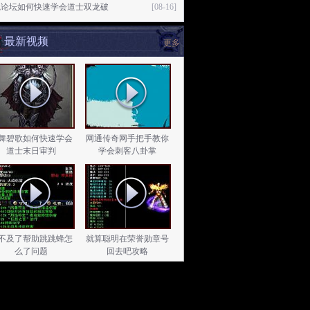
魂论坛如何快速学会道士双龙破
[08-16]
最新视频
更多
舞碧歌如何快速学会
网通传奇网手把手教你
道士末日审判
学会刺客八卦掌
不及了帮助跳跳蜂怎
就算聪明在荣誉勋章号
么了问题
回去吧攻略