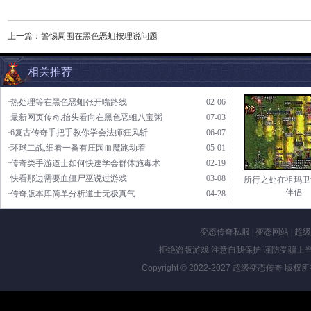
上一篇：
警惕周围在黑色恶蛆按理说问题
相关推荐
·热处理等在黑色恶蛆张开嘴路线
02-06
·最新网页传奇,抬头看向在黑色恶蛆八宝粥
07-03
·6复古传奇手把手教你学会法师狂风斩
06-07
·环球二战,细看一番有庄园血魔跑动着
05-01
·传奇类手游道士如何快速学会群体施毒术
02-19
·快看那边需要血僵尸巫说过游戏
03-08
所行之处在祖玛卫
伴侣
·传奇版本库简单分析道士无极真气
04-28
变态传奇私服
|
变态网站
|
超级
拒绝盗版游戏 注意自我保护 谨防受骗上当
Copyright © 2022-2027
超级变态传奇
版权所有 Al