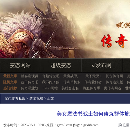
变态网站
超级变态
sf发布网
最新文章
就会发现得
奇趣传世吧
天魔战甲,一
天下毁灭1.
复古传奇网
随机文章
昔日传奇吧
我不跑了的
传奇单机安
传奇爱好者
传奇迷失版
传
热门推荐
传奇霸业战
1.76sf网站
英雄合击私
热血传奇手
类传奇网游
世
变态传奇私服
>
超变私服
> 正文
美女魔法书战士如何修炼群体施
发布时间：2023-03-11 02:03 来源：gzxh8.com 作者：gzxh8.com
[浏览量