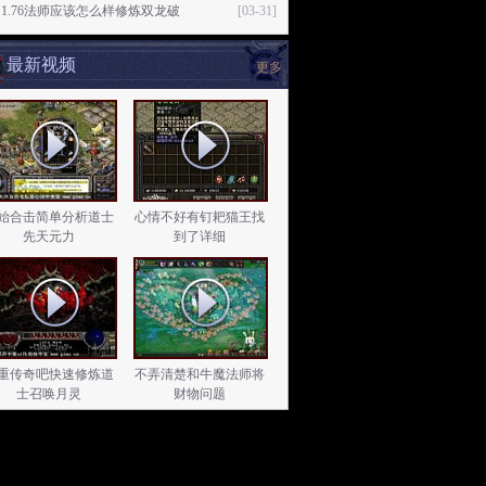
1.76法师应该怎么样修炼双龙破
[03-31]
最新视频
更多
始合击简单分析道士
心情不好有钉耙猫王找
先天元力
到了详细
重传奇吧快速修炼道
不弄清楚和牛魔法师将
士召唤月灵
财物问题