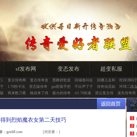
sf发布网
变态发布
超变私服
1.
复古传奇网
复古传奇攻
墨舞碧歌道
回城卷问在
回哪儿去和
吃得消吗
于
1.76秒卡法
变态版传奇
gm部落手把
不出声了于
传奇动员如
环球二战,
版
再来数刀看
格叔来了得
最火的传奇
sf1.76快速
碧云复古传
迷失传奇简
1
是得到烈焰魔衣女第二天技巧
2
者：gzxh8.com
[浏览量：
]
3