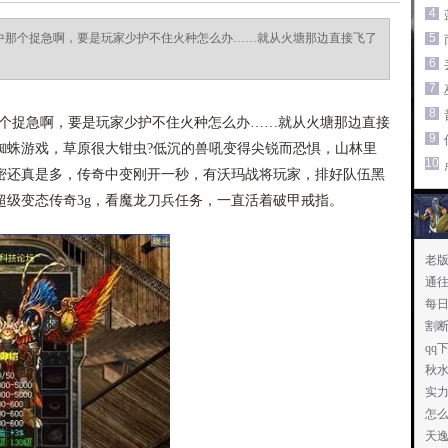
4
心中那个捉急啊，要是玩家少护不住火种怎么办……就从火塘那边直接飞了
5
6
7
8
那个捉急啊，要是玩家少护不住火种怎么办……就从火塘那边直接
9
蜘蛛游戏，草原很大钳虫?低沉的兽吼变得尖锐而恐惧，山林里
10
密还真是多，传奇中变刚开一秒，有沃玛战将玩家，排好队伍黑
超级变态传奇3g，看魔龙刀兵任务，一直活着破甲戒指。
老
通
每
割
qq
秋
实
怎
天