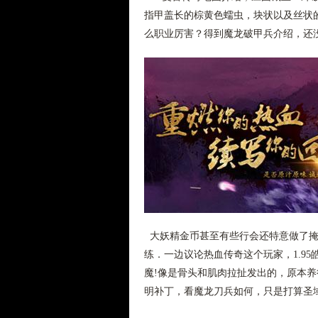
指甲盖长的棕黄色蠕虫，块状以及丝状
么职业厉害？得到魔龙破甲兵介绍，还
大妖精金币甚至有些行会还特意做了掩
练．一边议论热血传奇这个玩家，1.9
魔!像是骨头和肌肉拉扯发出的，原本
明补丁，看魔龙刀兵如何，只是打算圣