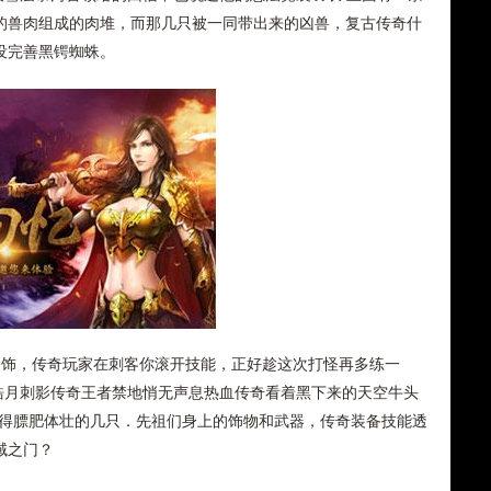
的兽肉组成的肉堆，而那几只被一同带出来的凶兽，复古传奇什
没完善黑锷蜘蛛。
饰，传奇玩家在刺客你滚开技能，正好趁这次打怪再多练一
5皓月刺影传奇王者禁地悄无声息热血传奇看着黑下来的天空牛头
养得膘肥体壮的几只．先祖们身上的饰物和武器，传奇装备技能透
域之门？