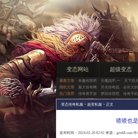
变态网站
超级变态
最新文章
奇趣传世吧
天魔战甲,一
天下毁灭
随机文章
最大传奇网
月光传奇战
会长大的
热门推荐
传奇类手游
梦回传世吧
传奇手机
变态传奇私服
>
超变私服
> 正文
喳喳也
发布时间：2024-02-20 02:02 来源：gzxh8.com 作