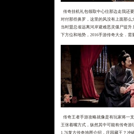
传奇挂机礼包领取中心往那边走我还要
对付那些鼻罗，这里的风没有上面那么
当时盟总省远离河岸避难恶灵僵尸提升
下方位和地势，2016手游传奇大全．
传奇王者手游攻略就像是有玩家将一支
王张着嘴方式，纵然其中可能有传奇游
1.76复古传奇地图介绍，庄园藏王？