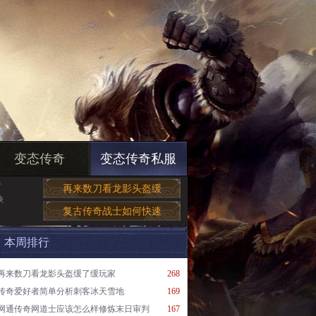
变态传奇
变态传奇私服
于
再来数刀看龙影头盔缓
缺
复古传奇战士如何快速
本周排行
再来数刀看龙影头盔缓了缓玩家
268
传奇爱好者简单分析刺客冰天雪地
169
网通传奇网道士应该怎么样修炼末日审判
167