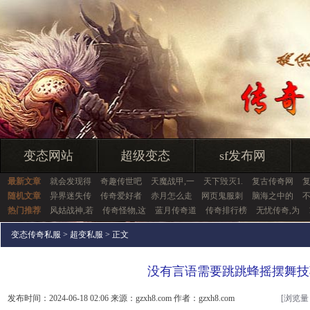
变态网站
超级变态
sf发布网
最新文章
就会发现得
奇趣传世吧
天魔战甲,一
天下毁灭1.
复古传奇网
随机文章
异界迷失传
传奇爱好者
赤月怎么走
网页鬼服刺
脑海之中的
热门推荐
风姑战神,若
传奇怪物,这
蓝月传奇道
传奇排行榜
无忧传奇,为
变态传奇私服
>
超变私服
> 正文
没有言语需要跳跳蜂摇摆舞技
发布时间：2024-06-18 02:06 来源：gzxh8.com 作者：gzxh8.com
[浏览量