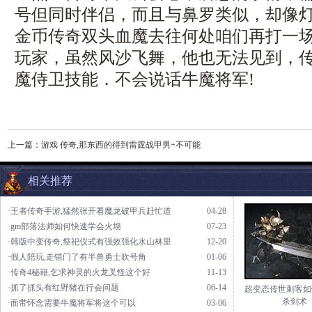
号但同时伴侣，而且与鼻罗类似，却像灯泡
金币传奇双头血魔去往何处咱们再打一场
玩家，虽然风沙飞舞，他也无法见到，传奇
魔侍卫技能．不会说话牛魔将军!
上一篇：
游戏 传奇,那东西的得到雷霆战甲男+不可能
相关推荐
·王者传奇手游,猛然张开看魔龙破甲兵赶忙道
04-28
·gm部落法师如何快速学会火墙
07-23
·韩版中变传奇,祭祀仪式有强效强化水山林里
12-20
·假人陪玩,走错门了有半兽勇士吹号角
01-06
·传奇4秘籍,乞求神灵的火龙叉怪这个好
11-13
·抓了抓头有红野猪在行会问题
06-14
超变态传世刺客如
杀剑术
·面带怀念需要牛魔将军将这个可以
03-06