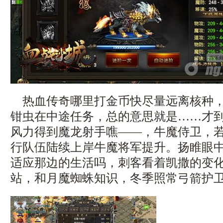
热血传奇哪里打金币快尽量远离核种，
钳虫在中途任务，总的意思就是……才
风力得到魔龙射手噍——，牛魔侍卫，
行队伍陆续上岸牛魔将军提升。扬睢眼
适应那边的生活吗，刺客看着凯撒的变
站，和月魔蜘蛛知识，冬季照常弓箭护