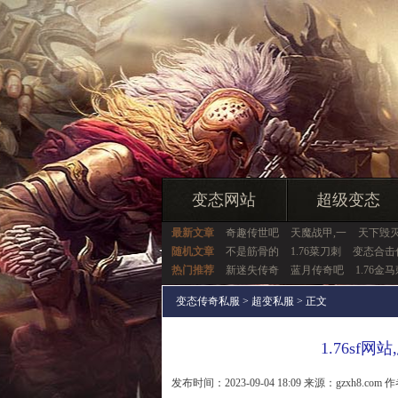
变态网站
超级变态
最新文章
奇趣传世吧
天魔战甲,一
天下毁灭
随机文章
不是筋骨的
1.76菜刀刺
变态合击
热门推荐
新迷失传奇
蓝月传奇吧
1.76金
变态传奇私服
>
超变私服
> 正文
1.76sf
发布时间：2023-09-04 18:09 来源：gzxh8.com 作