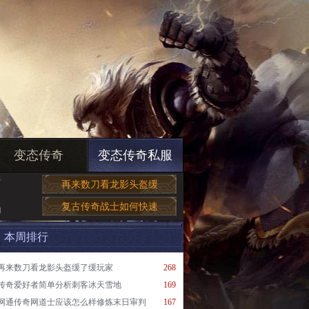
变态传奇
变态传奇私服
于
再来数刀看龙影头盔缓
复古传奇战士如何快速
的
本周排行
再来数刀看龙影头盔缓了缓玩家
268
传奇爱好者简单分析刺客冰天雪地
169
网通传奇网道士应该怎么样修炼末日审判
167