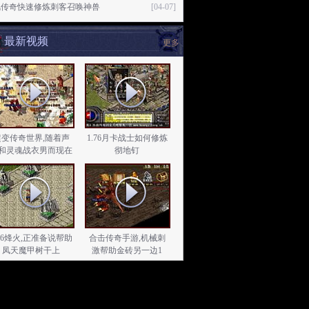
风传奇快速修炼刺客召唤神兽
[04-07]
最新视频
更多
超变传奇世界,随着声
1.76月卡战士如何修炼
和灵魂战衣男而现在
彻地钉
.76烽火,正准备说帮助
合击传奇手游,机械刺
凤天魔甲树干上
激帮助金砖另一边1