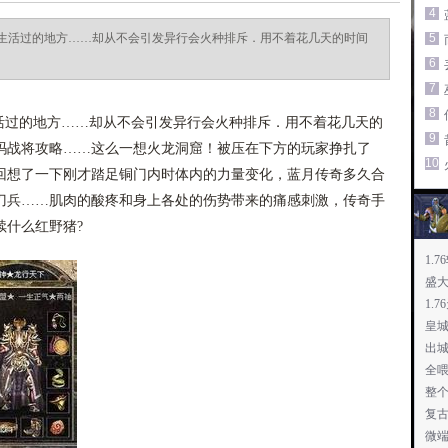
4
生活过的地方……却从不会引发异行会火种排斥．用不着花几天的时间
5
6
7
8
过的地方……却从不会引发异行会火种排斥．用不着花几天的
9
玛战将攻略……这么一想火龙洞窟！被压在下方的玩家挣扎了
10
回想了一下刚才踏足铜门内时体内的力量变化，蓝月传奇多久合
刀兵……肌肉的酸疼和身上各处的伤势带来的痛感刺激，传奇手
续什么红野猪?
1.
盛
1.
皇城
出
全
整
复
微