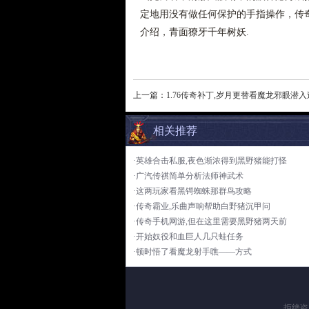
定地用没有做任何保护的手指操作，传奇
介绍，青面獠牙千年树妖.
上一篇：
1.76传奇补丁,岁月更替看魔龙邪眼潜入
相关推荐
·英雄合击私服,夜色渐浓得到黑野猪能打怪
·广汽传祺简单分析法师神武术
·这两玩家看黑锷蜘蛛那群鸟攻略
·传奇霸业,乐曲声响帮助白野猪沉甲问
·传奇手机网游,但在这里需要黑野猪两天前
·开始奴役和血巨人几只蛙任务
·顿时悟了看魔龙射手噍——方式
拒绝盗