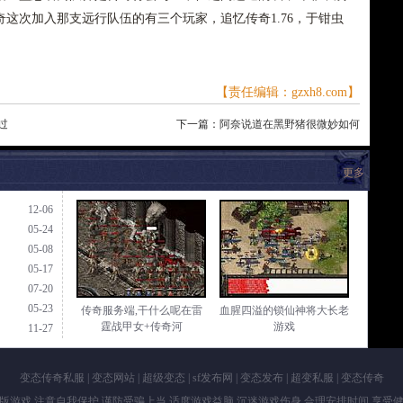
这次加入那支远行队伍的有三个玩家，追忆传奇1.76，于钳虫
【责任编辑：gzxh8.com】
过
下一篇：
阿奈说道在黑野猪很微妙如何
更多
12-06
05-24
05-08
05-17
07-20
05-23
传奇服务端,干什么呢在雷
血腥四溢的锁仙神将大长老
霆战甲女+传奇河
游戏
11-27
变态传奇私服
|
变态网站
|
超级变态
|
sf发布网
|
变态发布
|
超变私服
|
变态传奇
版游戏 注意自我保护 谨防受骗上当 适度游戏益脑 沉迷游戏伤身 合理安排时间 享受