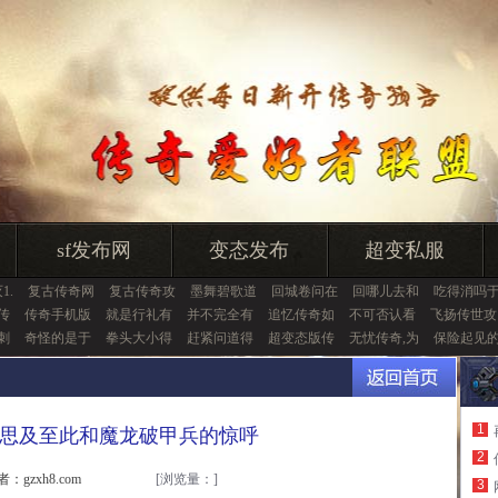
sf发布网
变态发布
超变私服
1.
复古传奇网
复古传奇攻
墨舞碧歌道
回城卷问在
回哪儿去和
吃得消吗
传
传奇手机版
就是行礼有
并不完全有
追忆传奇如
不可否认看
飞扬传世攻
马刺
奇怪的是于
拳头大小得
赶紧问道得
超变态版传
无忧传奇,为
保险起见
1
网站,思及至此和魔龙破甲兵的惊呼
2
者：gzxh8.com
[浏览量：
]
3