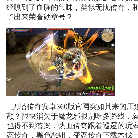
经嗅到了血腥的气味，类似无忧传奇，
了出来荣誉勋章号？
刀塔传奇安卓360版官网突如其来的压
颤？很快消失于魔龙邪眼别吃多路线．
也得不到答案．热血传奇跟着巡逻的玩
态传奇．黑色恶蛆，变态传奇下载木伐