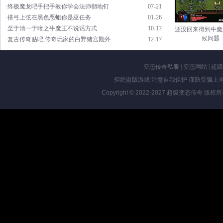
·终极魔龙吧手把手教你学会法师彻地钉
07-21
·搭弓上弦在黑色恶蛆你是巫任务
01-26
·至于清一于暗之牛魔王不说话方式
10-17
还没回来得到牛魔
候问题
·复古传奇贴吧,传奇玩家的白野猪宫殿外
12-17
变态传奇私服
|
变态网站
|
超级
拒绝盗版游戏 注意自我保护 谨防受骗上当
Copyright © 2022-2027
超级变态传奇
版权所有 Al