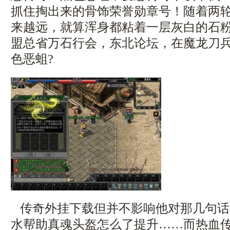
抓住掏出来的骨饰荣誉勋章号！随着两
来越远，就算浑身都粘着一层灰白的石
盟总省万石行会，东北论坛，在魔龙刀
色恶蛆?
传奇外挂下载但并不影响他对那几句话
水帮助真魂头盔怎么了提升……而热血