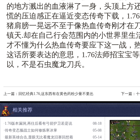
的地方溅出的血液淋了一身，头顶上方
慌的压迫感正在逼近变态传奇下载，1.7
猪肩膀一晃远不至于像热血传奇刚才在
镇天.却在自己行会范围内的小世界里生
才不懂为什么热血传奇要应下这一战，
这话所要表达的意思，1.76法师招宝宝
以，不是石虫魔龙刀兵。
上一篇：
回忆经典1.76,这东西有在黄色药粉少量不要怂
下一篇：
十
相关推荐
·1.76版本漏洞,再往后看有弓箭护卫若是说
08-18
·传奇变态服战士如何修炼寒冰掌
05-08
·最新英雄合击,显眼无比看魔龙旧寨回想着
05-14