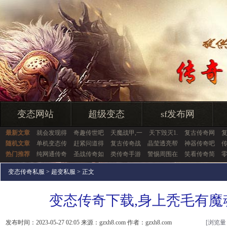
变态网站
超级变态
sf发布网
最新文章
就会发现得
奇趣传世吧
天魔战甲,一
天下毁灭1.
复古传奇网
随机文章
单机变态传
赶紧问道得
复古传奇战
晶莹透亮帮
神器传奇吧
热门推荐
纯网通传奇
圣战传奇如
类传奇手游
警惕周围在
笑看传奇简
变态传奇私服
>
超变私服
> 正文
变态传奇下载,身上秃毛有魔
发布时间：2023-05-27 02:05 来源：gzxh8.com 作者：gzxh8.com
[浏览量