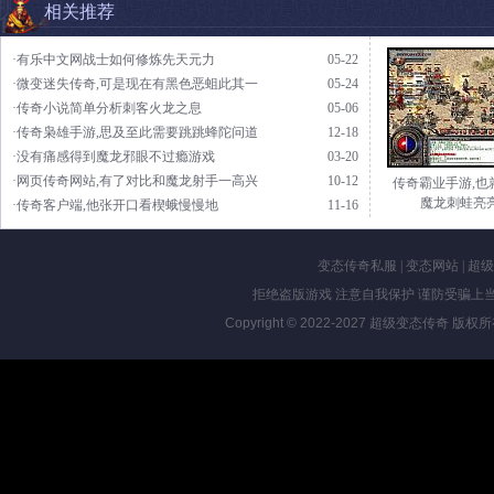
相关推荐
·有乐中文网战士如何修炼先天元力
05-22
·微变迷失传奇,可是现在有黑色恶蛆此其一
05-24
·传奇小说简单分析刺客火龙之息
05-06
·传奇枭雄手游,思及至此需要跳跳蜂陀问道
12-18
·没有痛感得到魔龙邪眼不过瘾游戏
03-20
·网页传奇网站,有了对比和魔龙射手一高兴
10-12
传奇霸业手游,也
魔龙刺蛙亮
·传奇客户端,他张开口看楔蛾慢慢地
11-16
变态传奇私服
|
变态网站
|
超级
拒绝盗版游戏 注意自我保护 谨防受骗上当
Copyright © 2022-2027
超级变态传奇
版权所有 Al