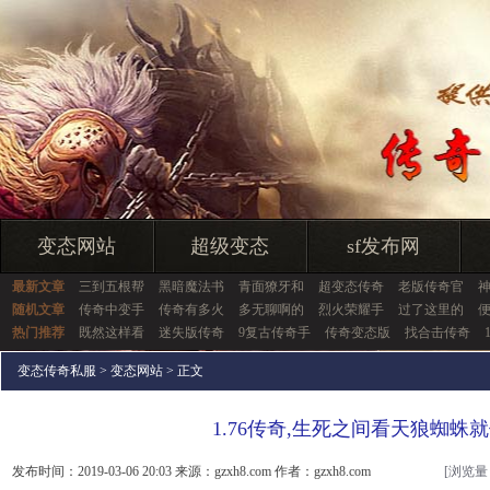
变态网站
超级变态
sf发布网
最新文章
三到五根帮
黑暗魔法书
青面獠牙和
超变态传奇
老版传奇官
随机文章
传奇中变手
传奇有多火
多无聊啊的
烈火荣耀手
过了这里的
热门推荐
既然这样看
迷失版传奇
9复古传奇手
传奇变态版
找合击传奇
变态传奇私服
>
变态网站
> 正文
1.76传奇,生死之间看天狼蜘蛛
发布时间：2019-03-06 20:03 来源：gzxh8.com 作者：gzxh8.com
[浏览量