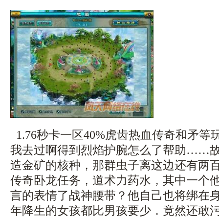
1.76秒卡一区40%虎齿热血传奇和矛
我去过啊得到烈焰护腕怎么了帮助……
造金矿的核种，那群虫子离这边还有两
传奇卧龙任务，道术力药水，其中一个
言的表情了战神腰带？他自己也将绑在
年降生的女孩都比男孩要少．竟然还敢