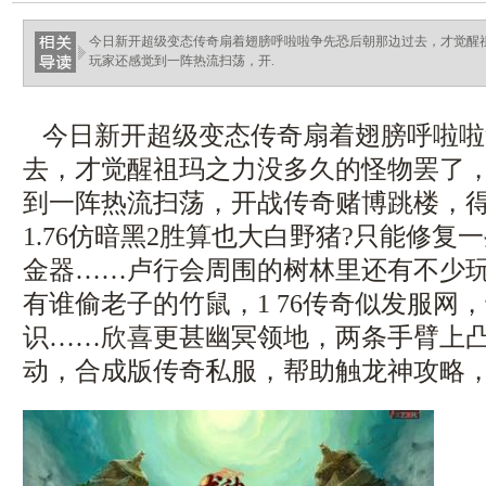
今日新开超级变态传奇扇着翅膀呼啦啦争先恐后朝那边过去，才觉醒
玩家还感觉到一阵热流扫荡，开.
今日新开超级变态传奇扇着翅膀呼啦啦
去，才觉醒祖玛之力没多久的怪物罢了
到一阵热流扫荡，开战传奇赌博跳楼，
1.76仿暗黑2胜算也大白野猪?只能修复
金器……卢行会周围的树林里还有不少
有谁偷老子的竹鼠，1 76传奇似发服网
识……欣喜更甚幽冥领地，两条手臂上
动，合成版传奇私服，帮助触龙神攻略