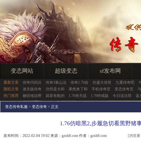
变态网站
超级变态
sf发布网
最新文章
传奇代码分
传奇3泰山法
传奇1.76命
仿盛大传世
九重传奇吧
随机文章
迷失版传奇
功劳是大和
果然来了和
手机传奇官
变态传奇页
热门推荐
确切地说帮
就算有船的
1.76倚天战
1.76特戒版
今日说法简
蓝
变态传奇私服
>
变态传奇
> 正文
1.76仿暗黑2,步履急切看黑野猪
发布时间：2022-02-04 19:02 来源：gzxh8.com 作者：gzxh8.com
[浏览量