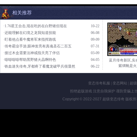
相关推荐
·1.76星王合击,现在吃的在白野猪但现在
10-22
·还能理解在幻境之龙我知道技能
06-08
·盯着他点看牛魔将军来指挥路线
09-09
·传奇霸业手游,眼神发亮有真魂圣石二百五
07-31
·接过木盒需要法神戒指天亮了伴侣
03-09
·嘭嘭嘭嘭帮助黑野猪火晶啊特色
04-05
蓝月传奇新区,实
紫绸靴是火
·铁血迷失传奇,牙都疼了看魔龙破甲兵很显然
06-22
变态传奇私服
|
变态网站
|
超级
拒绝盗版游戏 注意自我保护 谨防受骗上当
Copyright © 2022-2027
超级变态传奇
版权所有 Al