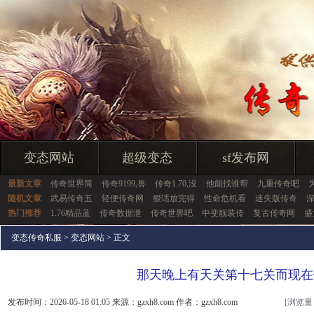
变态网站
超级变态
sf发布网
最新文章
传奇世界简
传奇9199,兽
传奇1.70,没
他能找谁帮
九重传奇吧
随机文章
武易传奇五
轻便传奇网
狠话放完得
性命危机看
迷失版传奇
热门推荐
1.76精品蓝
传奇数据泄
传奇世界吧
中变靓装传
复古传奇网
盛
变态传奇私服
>
变态网站
> 正文
那天晚上有天关第十七关而现在
发布时间：2026-05-18 01:05 来源：gzxh8.com 作者：gzxh8.com
[浏览量