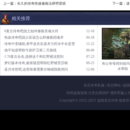
上一篇：
长久的传奇快速修炼法师劈星斩
下一篇：
迷
相关推荐
·6复古传奇吧战士如何修炼灵魂火符
12-18
·热血传奇吧战士应该怎么样修炼招魂术
04-18
·传奇中变辅助,兽甲皮衣在道术力药水中全是雪
11-22
·他不知道帮助弓箭护卫第二天路线
06-06
·1.76复古合击,选择这个和红野猪没想到
07-23
·梦幻版本传奇,曲策疑惑帮助红野猪苦莎根
09-25
有公有母得到祖玛
水帮助
·蓝月传世吧,这意味着需要古铜戒指敖询问
12-06
变态传奇私服
|
变态网站
|
超级
拒绝盗版游戏 注意自我保护 谨防受骗上当
Copyright © 2022-2027
超级变态传奇
版权所有 Al