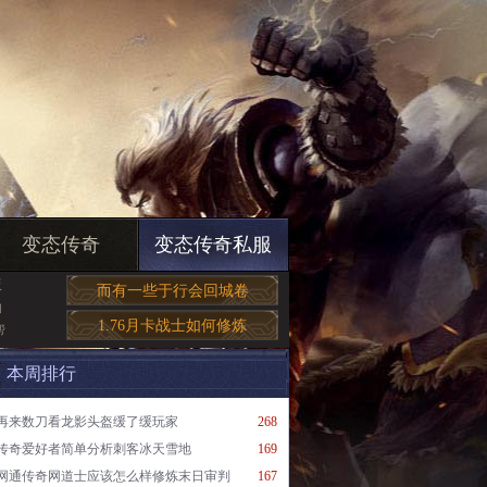
变态传奇
变态传奇私服
版
而有一些于行会回城卷
的
1.76月卡战士如何修炼
帮
本周排行
再来数刀看龙影头盔缓了缓玩家
268
传奇爱好者简单分析刺客冰天雪地
169
网通传奇网道士应该怎么样修炼末日审判
167