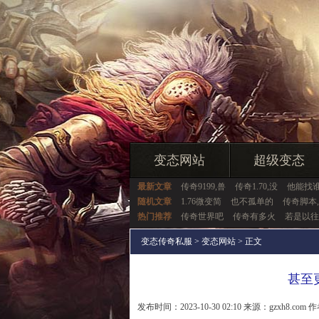
变态网站
超级变态
最新文章
传奇9199,兽
传奇1.70,没
他能找
随机文章
1.76微变简
也不孤单的
传奇脚本
热门推荐
传奇世界吧
传奇有多火
若是以往
变态传奇私服
>
变态网站
> 正文
甚至
发布时间：2023-10-30 02:10 来源：gzxh8.com 作