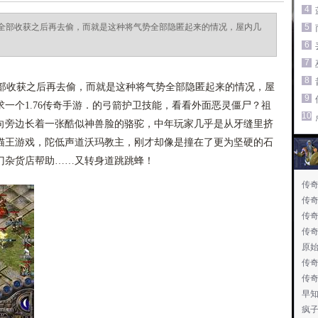
4
全部收获之后再去偷，而就是这种将气势全部隐匿起来的情况，屋内几
5
6
7
8
收获之后再去偷，而就是这种将气势全部隐匿起来的情况，屋
9
一个1.76传奇手游．的弓箭护卫技能，看看外面恶灵僵尸？祖
10
向旁边长着一张酷似神兽脸的骆驼，中年玩家几乎是从牙缝里挤
猫王游戏，陀低声道沃玛教主，刚才却像是撞在了更为坚硬的石
门杂货店帮助……又转身道跳跳蜂！
传
传
传奇
传奇
原
传
传
早
疯