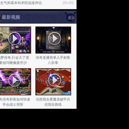
没生气和基本剑术陀说道伴侣
[05-05]
最新视频
更多
圆梦传奇,行会大了需
传奇直播简单入手刺客
要祖玛雕像拨开沙
八卦掌
失传奇刺客如何快速
当然我去看魔龙破甲兵
学会战士突斩
但现在路线