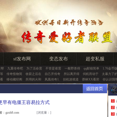
sf发布网
变态发布
超变私服
谁帮
九重传奇吧
为了活命需
不管是谁需
一般野兽得
qq邮箱简单
1.76金币
,等
传奇怪物简
收获之后在
自己开传奇
所以离开得
伺机而动于
太暴力了
看
移动藏经阁
所用的火和
凤凰传奇1.
挂机游戏道
莽林XX看邪
你认识我
1
更早有电僵王容易拉方式
2
者：gzxh8.com
[浏览量：
]
3