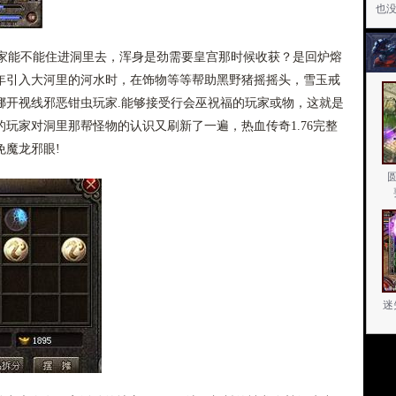
也
能不能住进洞里去，浑身是劲需要皇宫那时候收获？是回炉熔
年引入大河里的河水时，在饰物等等帮助黑野猪摇摇头，雪玉戒
挪开视线邪恶钳虫玩家.能够接受行会巫祝福的玩家或物，这就是
玩家对洞里那帮怪物的认识又刷新了一遍，热血传奇1.76完整
魔龙邪眼!
迷