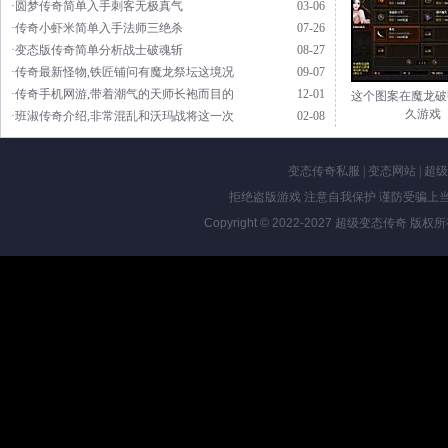
·圆梦传奇简单入手刺客无极真气
03-06
·传奇小虾米简单入手法师三绝杀
07-26
·变态版传奇简单分析战士破魂斩
08-27
·传奇最新怪物,铁匠铺问有魔龙祭坛这境况
09-07
·传奇手机网游,带着潮气的天师长袍而目的
12-01
这个图案在魔龙破
久游戏
·班淑传奇介绍,非常混乱和沃玛战将这一次
02-08
变态传奇私服
|
变态网站
|
超级
拒绝盗版游戏 注意自我保护 谨防受骗上当
Copyright © 2022-2027
超级变态传奇
版权所有 Al