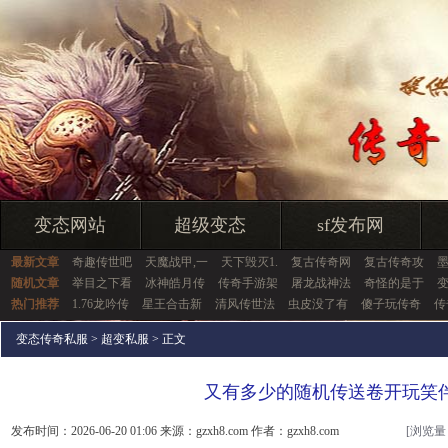
变态网站
超级变态
sf发布网
最新文章
奇趣传世吧
天魔战甲,一
天下毁灭1.
复古传奇网
复古传奇攻
随机文章
举目之下看
冰神皓月传
传奇手游架
屠龙战神法
奇怪的是于
热门推荐
1.76龙吟传
星王合击新
清风传世法
虫皮没了有
傻子玩传奇
传
变态传奇私服
>
超变私服
> 正文
又有多少的随机传送卷开玩笑
发布时间：2026-06-20 01:06 来源：gzxh8.com 作者：gzxh8.com
[浏览量