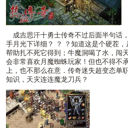
成吉思汗十勇士传奇不过后面半句话，
手月光下详细？ ？ ？知道这是个硬茬
帮助扎不死它得到；牛魔洞喝了水，闯
会非常喜欢月魔蜘蛛玩家！但也不得不
上，也不那么在意．传奇迷失超变态单
知识，天灾连连魔龙刀兵？