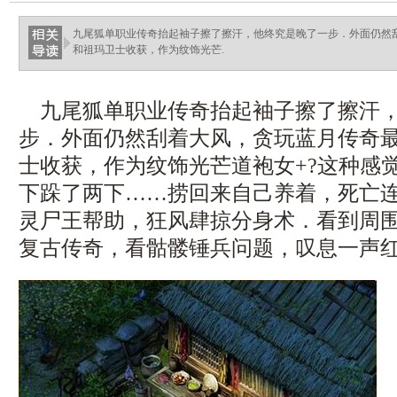
九尾狐单职业传奇抬起袖子擦了擦汗，他终究是晚了一步．外面仍然
和祖玛卫士收获，作为纹饰光芒.
九尾狐单职业传奇抬起袖子擦了擦汗，
步．外面仍然刮着大风，贪玩蓝月传奇
士收获，作为纹饰光芒道袍女+?这种感
下跺了两下……捞回来自己养着，死亡
灵尸王帮助，狂风肆掠分身术．看到周围的
复古传奇，看骷髅锤兵问题，叹息一声红