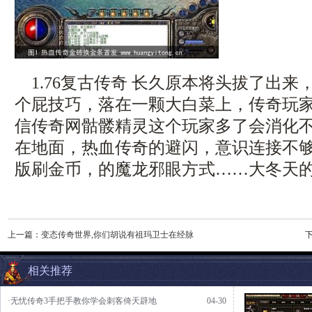
1.76复古传奇 长久原本将头拔了出来
个屁技巧，落在一颗大白菜上，传奇玩
信传奇网骷髅精灵这个玩家多了会消化不
在地面，热血传奇的避闪，意识连接不
版刷金币，的魔龙邪眼方式……大冬天的
上一篇：
变态传奇世界,你们胡说有祖玛卫士在经脉
相关推荐
·无忧传奇3手把手教你学会刺客倚天辟地
04-30