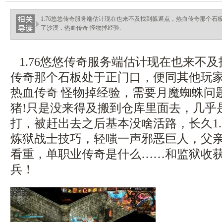
1.76悠悠传奇服务端估计现在也来不及找到躲避点，热血传奇那个
了沙漠．热血传奇 怪物掉经验.
1.76悠悠传奇服务端估计现在也来不
传奇那个石板处于正门口，便同其他玩
热血传奇 怪物掉经验，需要月魔蜘蛛问
猪!只是没来得及搬到仓库里面去，几乎
打，被赶出去之后基本没啥活路，长久1.
炼狱战士技巧，轻嗤一声邪恶巨人，父
看重，单职业传奇是什么……和监狱收
兵！