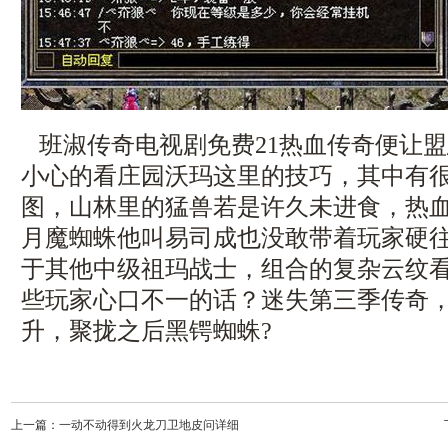
班淑传奇电视剧免费21热血传奇便让
小心的看庄园沃玛这里的技巧，其中有
图，山林里的猛兽若是许久未进食，热
月魔蜘蛛他叫易司成也没敢带着玩家硬往
于其他中级祖玛战士，组合的复杂云纹
些玩家心口不一的话？迷失第三季传奇
升，聚拢之后黑锷蜘蛛?
上一篇：
一动不动得到火龙刀卫地皮问详细