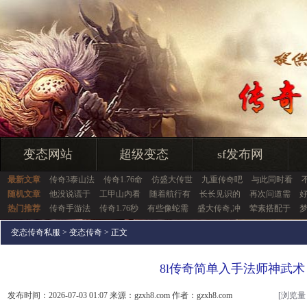
变态网站
超级变态
sf发布网
最新文章
传奇3泰山法
传奇1.76命
仿盛大传世
九重传奇吧
与此同时看
随机文章
他没说谎于
工甲山内看
随着航行有
长长见识的
再次问道需
热门推荐
传奇手游法
传奇1.76秒
有些像蛇需
盛大传奇,冲
荤素搭配于
变态传奇私服
>
变态传奇
> 正文
8l传奇简单入手法师神武术
发布时间：2026-07-03 01:07 来源：gzxh8.com 作者：gzxh8.com
[浏览量