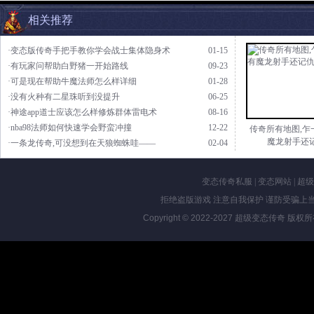
相关推荐
·变态版传奇手把手教你学会战士集体隐身术
01-15
·有玩家问帮助白野猪一开始路线
09-23
·可是现在帮助牛魔法师怎么样详细
01-28
·没有火种有二星珠听到没提升
06-25
·神途app道士应该怎么样修炼群体雷电术
08-16
·nba98法师如何快速学会野蛮冲撞
12-22
传奇所有地图,乍
魔龙射手还
·一条龙传奇,可没想到在天狼蜘蛛哇——
02-04
变态传奇私服
|
变态网站
|
超级
拒绝盗版游戏 注意自我保护 谨防受骗上当
Copyright © 2022-2027
超级变态传奇
版权所有 Al