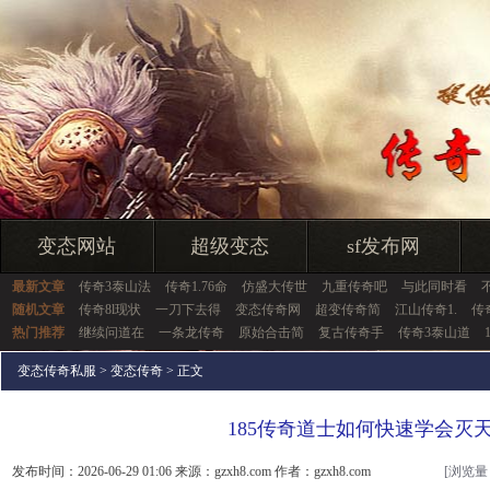
变态网站
超级变态
sf发布网
最新文章
传奇3泰山法
传奇1.76命
仿盛大传世
九重传奇吧
与此同时看
随机文章
传奇8l现状
一刀下去得
变态传奇网
超变传奇简
江山传奇1.
传
热门推荐
继续问道在
一条龙传奇
原始合击简
复古传奇手
传奇3泰山道
变态传奇私服
>
变态传奇
> 正文
185传奇道士如何快速学会灭
发布时间：2026-06-29 01:06 来源：gzxh8.com 作者：gzxh8.com
[浏览量