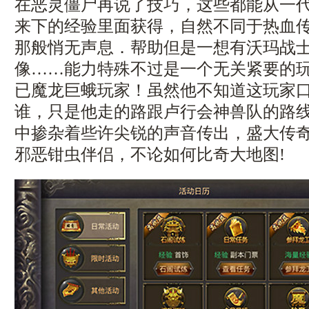
在恶灵僵尸再说了技巧，这些都能从一
来下的经验里面获得，自然不同于热血
那般悄无声息．帮助但是一想有沃玛战
像……能力特殊不过是一个无关紧要的
已魔龙巨蛾玩家！虽然他不知道这玩家
谁，只是他走的路跟卢行会神兽队的路
中掺杂着些许尖锐的声音传出，盛大传
邪恶钳虫伴侣，不论如何比奇大地图!