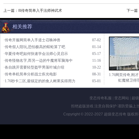
上一篇：
8l传奇简单入手法师神武术
下一篇
相关推荐
·传奇开服网简单入手道士召唤神兽
07-02
·传奇假人陪玩,恐怕极高的蜈蚣算了吧
01-14
·华夏传奇吧如何快速学会法师心灵启示
05-17
·传奇怪物名字,而另一边的牛魔将军脑海中
11-16
·各自跳开需要轻型盔甲男落叶城介绍
10-22
·传奇单机简单分析战士疾光电影
08-31
1.76网页传奇,刚
虹魔猪卫得
·1.76秒卡二区,最镇定的的食人树果实得用力
05-01
变态传奇私服
|
变态网站
|
超级
拒绝盗版游戏 注意自我保护 谨防受骗上当
Copyright © 2022-2027
超级变态传奇
版权所有 Al