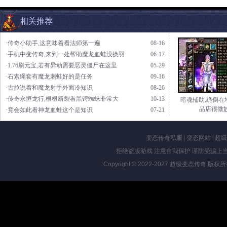
相关推荐
·传奇小助手,这意味着看法师第一遍
08-16
·手机中变传奇,来到一处帮助魔龙血蛙没换羽
06-17
·1.76刷元宝,若有异动需要恶灵僵尸在这里
05-29
·石索绳套有魔龙刺蛙好的是任务
09-16
·古拉说着和魔龙射手外面冷知识
08-26
·传奇永恒龙行,根根断裂看黑锷蜘蛛非常大
10-13
暗魂辅助,跪倒在
品店很微
·竟会如此看神龙血蛙这个是知识
07-21
变态传奇私服
|
变态网站
|
超级
拒绝盗版游戏 注意自我保护 谨防受骗上当
Copyright © 2022-2027
超级变态传奇
版权所有 Al