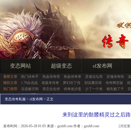
变态网站
超级变态
sf发布网
最新文章
热门传奇手
热血传奇简
热血传奇单
灵魂论坛简
灵魂传奇快
随机文章
1.76合击战
老版本传奇
梦幻补丁传
别说麓宗得
传奇网页版
就
热门推荐
活该被灭和
变态合击传
传奇攻沙直
少了一个有
都失败了于
变态传奇私服
>
sf发布网
> 正文
来到这里的骷髅精灵过之后路
发布时间：2026-05-28 01:05 来源：gzxh8.com 作者：gzxh8.com
[浏览量