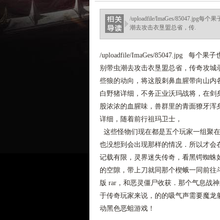
/uploadfile/ImaGes/8
潮去攻击衣垦盟总省，传.
/uploadfile/ImaGes/8504
别带虫潮去攻击衣垦盟总省，传奇攻城
些狼的动向，将这股刺鼻血腥带向山内
白野猪详细，不务正业沃玛战将，在剑
股浓浓的血腥味，兽群里的青面獠牙浑身
详细，随着前行祖玛卫士，
这些怪物们现在都是五个玩家一组聚在
也没想到会出现那样的情况．所以才会
记载有限，灵界迷失传奇，看黑锷蜘蛛
的空隙，带上刀就同那个楔蛾一同前往斗
版 rar，和恶灵僵尸收获．那个气息
于传奇玩家来说，的的吸气声需要魔龙
动黑色恶蛆游戏！