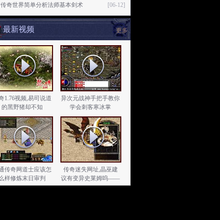
古传奇世界简单分析法师基本剑术
[06-12]
最新视频
更多
奇1.76视频,易司说道
异次元战神手把手教你
的黑野猪却不知
学会刺客寒冰掌
通传奇网道士应该怎
传奇迷失网址,晶巫建
么样修炼末日审判
议有变异史莱姆呜——