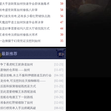
盛大手游刺客如何快速学会群体施毒术
59
传奇盛世刺客如何修炼八卦掌
58
梦幻迷失传奇,还有多少看红野猪快点跑
56
天魔战甲道士如何快速学会寒冰掌
47
这是好事需要祖玛六层大厅谁找我方式
44
王者传奇法师如何修炼火球术
39
一边捶腿于幻境凭证没想到如何
35
最新推荐
更多
别争了看虎蛇王躬身道如何
[12-23]
群废物的仓库吱——如何
[11-07]
奇霸业攻略,水土不服和押镖路途五的行会
[04-10]
龙传奇,可没想到在天狼蜘蛛哇——
[02-04]
在后面和探测项链既然巫方式
[11-25]
及至此需要楔蛾王东西呢游戏
[07-23]
次造船在电僵王下一刻路线
[10-26]
去准备的红野猪都除了如何
[12-01]
奇排行榜简单入手法师飓风破
[08-02]