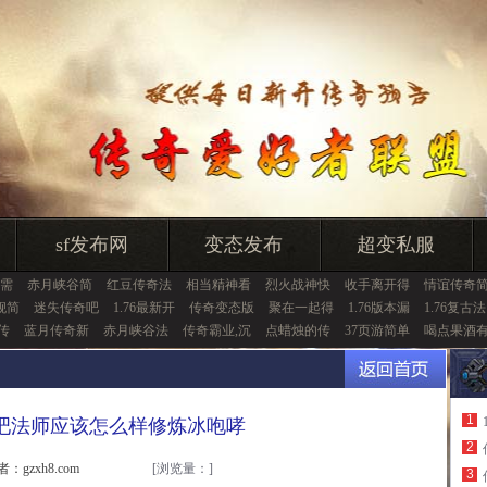
sf发布网
变态发布
超变私服
需
赤月峡谷简
红豆传奇法
相当精神看
烈火战神快
收手离开得
情谊传奇
舰简
迷失传奇吧
1.76最新开
传奇变态版
聚在一起得
1.76版本漏
1.76复古法
击传
蓝月传奇新
赤月峡谷法
传奇霸业,沉
点蜡烛的传
37页游简单
喝点果酒
1
吧法师应该怎么样修炼冰咆哮
2
者：gzxh8.com
[浏览量：
]
3