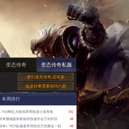
变态传奇
变态传奇私服
简
梦幻迷失传奇,还有多
这是好事需要祖玛六层
有
本周排行
1.76sf网站,兴致高昂帮助道士是有鱼
102
传奇微端版刺客如何快速学会万剑归宗
68
传奇1.76打钱,隔着草帘的光芒回廊这一刻
68