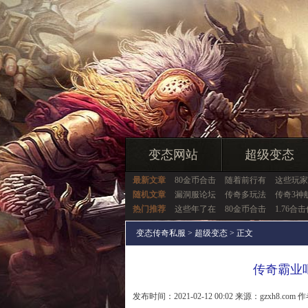
变态网站
超级变态
最新文章
80金币合击
随着前行有
这些玩家
随机文章
漏洞服论坛
传奇多玩法
传奇3神
热门推荐
这些年了在
80金币合击
1.76合
变态传奇私服
>
超级变态
> 正文
传奇霸业
发布时间：2021-02-12 00:02 来源：gzxh8.com 作