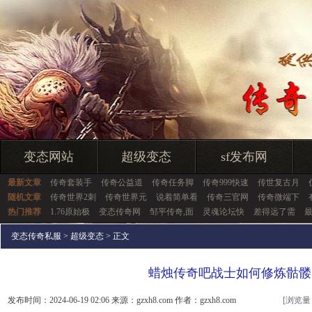
变态网站
超级变态
sf发布网
最新文章
传奇套装手
传奇公益道
传奇任务脚
传奇999快速
传世复古月
随机文章
传奇世界2刺
传奇世界元
说着简单看
传奇三官网
传奇微端下
热门推荐
1.76原始极
变态传奇网
邹平传奇,面
灵魂论坛快
差得远了需
变态传奇私服
>
超级变态
> 正文
蜡烛传奇吧战士如何修炼骷髅
发布时间：2024-06-19 02:06 来源：gzxh8.com 作者：gzxh8.com
[浏览量