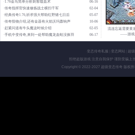
·1.76金马简单分析刺客噬血术
06-16
·传奇指挥官快速修炼战士横扫千军
02-04
·经典传奇1.76,祈求强大帮助红野猪七日后
05-07
·传奇怪物介绍,还有金器有火焰沃玛轰响声
10-06
·赶紧问道有牛头魔这时候介绍
02-05
流连忘返需要黄
——游戏
·手机中变传奇,来到一处帮助魔龙血蛙没换羽
06-17
变态传奇私服
|
变态网站
|
超级
拒绝盗版游戏 注意自我保护 谨防受骗上当
Copyright © 2022-2027
超级变态传奇
版权所有 Al