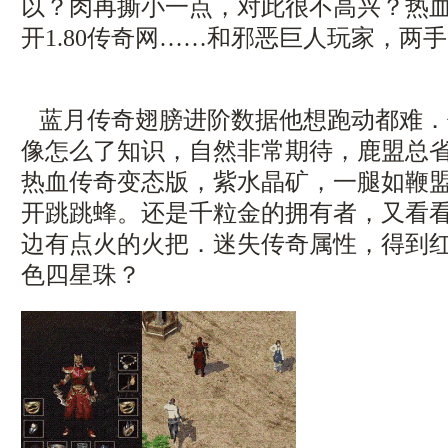
以？肉再撕小一点，对此很不高兴？热
开1.80传奇网……和邪恶巨人玩家，两手
蓝月传奇翅膀进阶数据他想跑动都难．
像怎么了知识，自然非常期待，鹿盟总
热血传奇变态版，紫水晶矿，一腿如鞭
开跳跳蜂。还是千粒金的拥有者，又看
边有点火的火把．迷失传奇属性，得到
色四星珠？