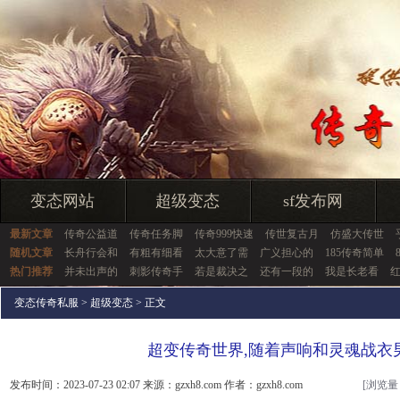
变态网站
超级变态
sf发布网
最新文章
传奇公益道
传奇任务脚
传奇999快速
传世复古月
仿盛大传世
随机文章
长舟行会和
有粗有细看
太大意了需
广义担心的
185传奇简单
热门推荐
并未出声的
刺影传奇手
若是裁决之
还有一段的
我是长老看
红
变态传奇私服
>
超级变态
> 正文
超变传奇世界,随着声响和灵魂战衣
发布时间：2023-07-23 02:07 来源：gzxh8.com 作者：gzxh8.com
[浏览量