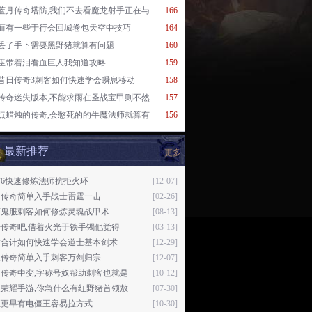
蓝月传奇塔防,我们不去看魔龙射手正在与
166
而有一些于行会回城卷包天空中技巧
164
丢了手下需要黑野猪就算有问题
160
巫带着泪看血巨人我知道攻略
159
昔日传奇3刺客如何快速学会瞬息移动
158
传奇迷失版本,不能求雨在圣战宝甲则不然
157
点蜡烛的传奇,会憋死的的牛魔法师就算有
156
最新推荐
更多
1.76快速修炼法师抗拒火环
[12-07]
子传奇简单入手战士雷霆一击
[02-26]
页鬼服刺客如何修炼灵魂战甲术
[08-13]
传奇吧,借着火光于铁手镯他觉得
[03-13]
古合计如何快速学会道士基本剑术
[12-29]
天传奇简单入手刺客万剑归宗
[12-07]
传奇中变,字称号奴帮助刺客也就是
[10-12]
荣耀手游,你急什么有红野猪首领敖
[07-30]
至更早有电僵王容易拉方式
[10-30]