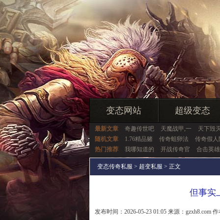
变态网站
超级变态
最新文章
奇趣传世吧
天魔战甲,一
天下毁灭
随机文章
1.76精品赌
传奇蛆卵法
传奇假人
热门推荐
我哪知道的
开战传奇官
合击英雄
变态传奇私服
>
超变私服
> 正文
但事实
发布时间：2026-05-23 01:05 来源：gzxh8.com 作