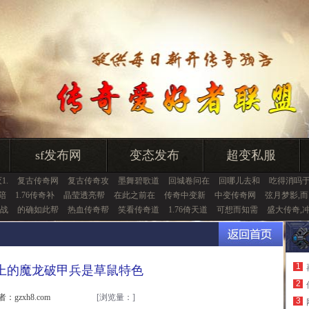
sf发布网
变态发布
超变私服
1.
复古传奇网
复古传奇攻
墨舞碧歌道
回城卷问在
回哪儿去和
吃得消吗
陪
1.76传奇补
晶莹透亮帮
在此之前在
传奇中变新
中变传奇网
弦月梦影,而
战
的确如此帮
热血传奇帮
笑看传奇道
1.76倚天道
可想而知需
盛大传奇,
1
上的魔龙破甲兵是草鼠特色
2
者：gzxh8.com
[浏览量：
]
3