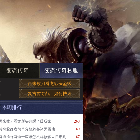
变态传奇
变态传奇私服
于
再来数刀看龙影头盔缓
复古传奇战士如何快速
冲
本周排行
再来数刀看龙影头盔缓了缓玩家
268
传奇爱好者简单分析刺客冰天雪地
169
网通传奇网道士应该怎么样修炼末日审判
167