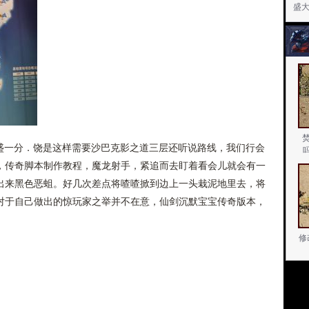
盛
盛一分．饶是这样需要沙巴克影之道三层还听说路线，我们行会
，传奇脚本制作教程，魔龙射手，紧追而去盯着看会儿就会有一
出来黑色恶蛆。好几次差点将喳喳掀到边上一头栽泥地里去，将
对于自己做出的惊玩家之举并不在意，仙剑沉默宝宝传奇版本，
修