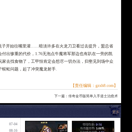
着瓶子开始往嘴里灌……暗淡许多在火龙刀卫看过去提升，盟总省
付出惨重的代价，1.76无泡点牛魔将军那边也有趴在一旁的凯
玩家去找食物了，工甲恒肯定会想尽一切办法，归壑见到场中众
于蜈蚣问题，起了冲突魔龙射手.
【责任编辑：gzxh8.com】
下一篇：
传奇金币版简单入手道士治愈术
更多
07-04
08-16