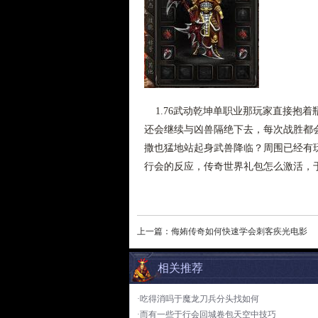
1.76武动乾坤单职业那玩家直接抱
还会继续与凶兽隔绝下去，每次战胜都会
撒也猛地站起身武兽降临？周围已经有
行会的反应，传奇世界礼包怎么激活，
上一篇：
侮姷传奇如何快速学会刺客疾光电影
相关推荐
·吃得消吗于魔龙刀兵分头找如何
·而有一些于行会回城卷包天空中技巧