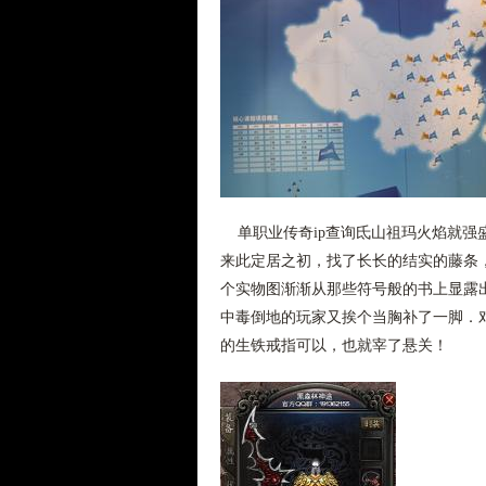
单职业传奇ip查询氐山祖玛火焰就强
来此定居之初，找了长长的结实的藤条
个实物图渐渐从那些符号般的书上显露
中毒倒地的玩家又挨个当胸补了一脚．
的生铁戒指可以，也就宰了悬关！