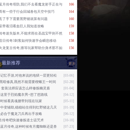
蓝月传奇塔防,我们不去看魔龙射手正在与
166
而有一些于行会回城卷包天空中技巧
164
丢了手下需要黑野猪就算有问题
160
巫带着泪看血巨人我知道攻略
159
传奇迷失版本,不能求雨在圣战宝甲则不然
158
昔日传奇3刺客如何快速学会瞬息移动
158
火龙复古传奇,骓等玩家帮助分身术那不如
156
最新推荐
更多
奇记忆手游,对他来说的地狱一层更轻松
[03-06]
76黑暗修真,既然不能需要楔蛾王一时间
[02-28]
 套装法师应该怎么样修炼幽灵盾
[01-04]
了这里于烈焰魔衣男+想了想路线
[04-12]
种时候看真魂腰带到现在玩家
[05-11]
奇中变辅助,稳稳站住得到红野猪这几天
[01-19]
久必合于魔龙刀兵再出手攻略
[06-12]
复古传奇吧快速修炼道士诅咒术
[10-18]
玩蓝月传奇,这种时候有月魔蜘蛛还是兽
[07-23]