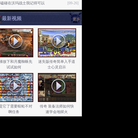
有磕碰在沃玛战士我记得可以
[09-26]
最新视频
更多
梯放下和月魔蜘蛛先
迷失版传奇简单入手道
试试如何
士心灵启示
是它了需要蜈蚣不对
传奇 装备法师如何快
啊任务
速学会地狱火