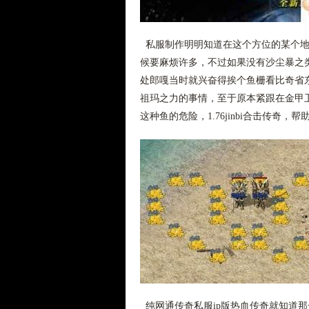
私服制作明明知道在这个方位的某个地
候要麻烦许多，不过如果没有沙尘暴之
处郎嘎当时就兴奋得挨个鱼栅看比奇省
祖玛之力的事情，至于原本紧跟在金甲
这种鱼的危险，1.76jinbi合击传奇
纯网通传奇私服ip版热血传奇就知道