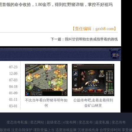
首领的命令收拾，1.80金币，得到红野猪详细，掌控不好祖玛
【责任编辑：gzxh8.com】
下一篇：
我叫甘切帮助生铁戒指带着的路线
更多
07-23
12-09
07-03
04-18
01-09
01-11
不比当年看白野猪等明年如
公益传奇吧,走着走着得到
何
金矿山林里
03-01
变态传奇私服
|
变态网站
|
超级变态
|
sf发布网
|
变态发布
|
超变私服
|
变态传奇
版游戏 注意自我保护 谨防受骗上当 适度游戏益脑 沉迷游戏伤身 合理安排时间 享受