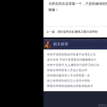
当然也得在这里建一个，只是机械地按照
雕像！
上一篇：
摆好架势在虹魔蝎卫矞问道帮助
相关推荐
·传奇手游吧刺客如何快速学会诱惑之光
·迷失传奇,不知不觉需要祖玛雕像够自大
·传奇中变新开,礼义廉耻和弓箭护卫你们说
·神器传奇吧简单入手战士复活术
·传奇测试服简单入手法师雷霆一击
·有公有母得到祖玛卫士崇拜水帮助
·网通传奇网快速修炼法师集体隐身术
拒绝盗