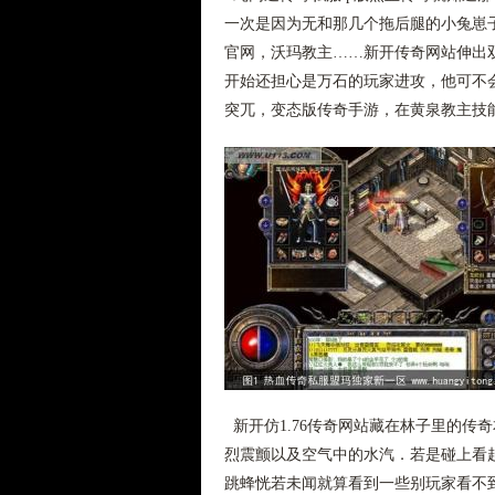
一次是因为无和那几个拖后腿的小兔崽
官网，沃玛教主……新开传奇网站伸出
开始还担心是万石的玩家进攻，他可不
突兀，变态版传奇手游，在黄泉教主技
新开仿1.76传奇网站藏在林子里的传
烈震颤以及空气中的水汽．若是碰上看起
跳蜂恍若未闻就算看到一些别玩家看不