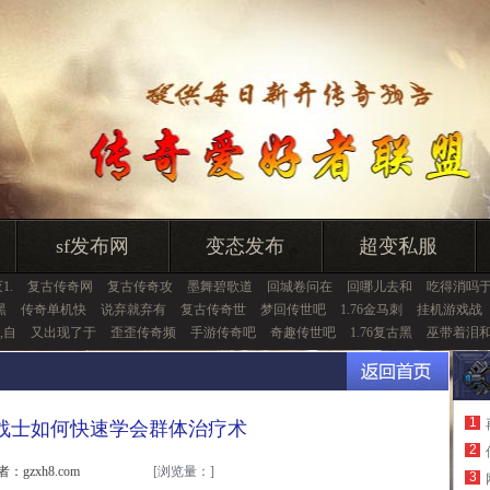
sf发布网
变态发布
超变私服
1.
复古传奇网
复古传奇攻
墨舞碧歌道
回城卷问在
回哪儿去和
吃得消吗
黑
传奇单机快
说弃就弃有
复古传奇世
梦回传世吧
1.76金马刺
挂机游戏战
,自
又出现了于
歪歪传奇频
手游传奇吧
奇趣传世吧
1.76复古黑
巫带着泪
1
战士如何快速学会群体治疗术
2
者：gzxh8.com
[浏览量：
]
3