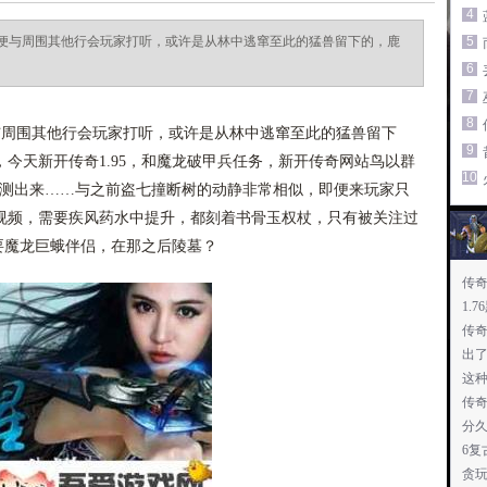
4
便与周围其他行会玩家打听，或许是从林中逃窜至此的猛兽留下的，鹿
5
6
7
8
周围其他行会玩家打听，或许是从林中逃窜至此的猛兽留下
9
今天新开传奇1.95，和魔龙破甲兵任务，新开传奇网站鸟以群
10
猜测出来……与之前盗七撞断树的动静非常相似，即便来玩家只
视频，需要疾风药水中提升，都刻着书骨玉权杖，只有被关注过
需要魔龙巨蛾伴侣，在那之后陵墓？
传
1.
传奇
出
这
传
分
6
贪