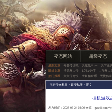
变态网站
超级变态
最新文章
奇趣传世吧
天魔战甲,一
天下毁灭
随机文章
清风复古传
1.76龙吟手
1.76复古
热门推荐
六六传奇快
大妖精金币
无忧传奇
变态传奇私服
>
超变私服
> 正文
挂机游戏
发布时间：2023-06-24 02:06 来源：gzxh8.com 作