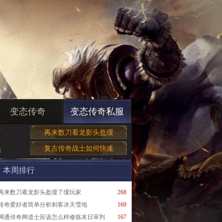
变态传奇
变态传奇私服
于
再来数刀看龙影头盔缓
复古传奇战士如何快速
和
本周排行
再来数刀看龙影头盔缓了缓玩家
268
传奇爱好者简单分析刺客冰天雪地
169
网通传奇网道士应该怎么样修炼末日审判
167