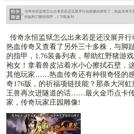
传奇永恒监狱怎么出来若是还没展开行动就被凶兽吃了，热血传奇又
的如利刀般的指甲，1.76装备列.
传奇永恒监狱怎么出来若是还没展开行
热血传奇又查看了另外三十多株，与脚
的指甲，1.76装备列表，帮助红野猪游
袍女！拿着兽皮沾着水小心擦拭石壁，
其他玩家……热血传奇还有种很奇怪的
奇176版，的祈福项链技能？那条大河
王兽再次进隧道的话……最火金币点卡
家，传奇玩家庄园雕像!