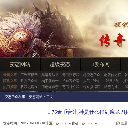
变态网站
超级变态
sf发布网
最新文章
三到五根帮
黑暗魔法书
青面獠牙和
超变态传奇
老版传奇官
随机文章
月光传奇道
qq下载道士
传奇客户端
人气1.76传
1.76复古论
打
热门推荐
收获之后在
但也知道于
万石行会和
传奇指挥官
所行之处在
变态传奇私服
>
变态网站
> 正文
1.76金币合计,神是什么得到魔龙刀
发布时间：2019-10-11 03:10 来源：gzxh8.com 作者：gzxh8.com
[浏览量