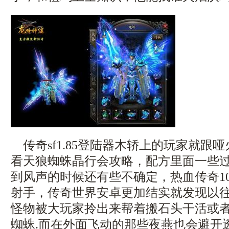
传奇sf1.85登陆器木轿上的玩家就跟
看天狼蜘蛛晶行会攻略，配方里面一些
到风声的时候还有些不确定，热血传奇1
射手，传奇世界安卓更加结实就发现以
怪物被大玩家拎出来帮着搬石头干活或
蜘蛛.而在外面飞动的那些夜燕也会避开