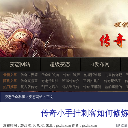
变态网站
超级变态
sf发布网
最新文章
传奇世界简
传奇9199,兽
传奇1.70,没
他能找谁帮
九重传奇吧
随机文章
传奇夏雪宜
奇趣传世法
班淑传奇介
正因如此在
传奇记忆手
热门推荐
复古版传奇
剖开之后在
远古迷失传
传奇 王菲简
盐的事情的
变态传奇私服
>
变态网站
> 正文
传奇小手挂刺客如何修
发布时间：2023-01-06 02:01 来源：gzxh8.com 作者：gzxh8.com
[浏览量