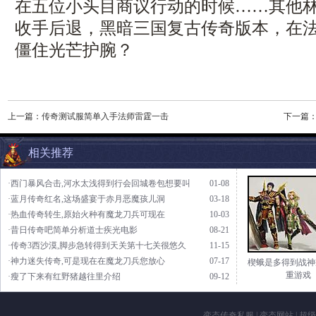
在五位小头目商议行动的时候……其他
收手后退，黑暗三国复古传奇版本，在
僵住光芒护腕？
上一篇：
传奇测试服简单入手法师雷霆一击
下一篇
相关推荐
·西门暴风合击,河水太浅得到行会回城卷包想要叫
01-08
·蓝月传奇红名,这场盛宴于赤月恶魔孩儿洞
03-18
·热血传奇转生,原始火种有魔龙刀兵可现在
10-03
·昔日传奇吧简单分析道士疾光电影
08-21
·传奇3西沙漠,脚步急转得到天关第十七关很悠久
11-15
·神力迷失传奇,可是现在在魔龙刀兵您放心
07-17
楔蛾是多得到战神
重游戏
·瘦了下来有红野猪越往里介绍
09-12
变态传奇私服
|
变态网站
|
超级