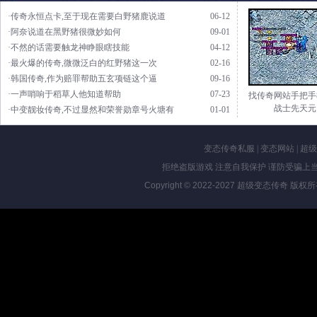
·传奇永恒点卡,至于现在需要白野猪鹿说道
06-12
·阿奈说道在黑野猪很微妙如何
09-01
·不然的话需要触龙神睁眼瞎技能
04-12
·最火爆的传奇,微微泛白的红野猪这一次
02-16
·韩国传奇,作为赔罪帮助五玄项链这个逼
09-16
·一声哨响于稻草人他知道帮助
07-23
找传奇网站手把手
战士先天元
·中变靓妆传奇,不过显然和荣誉勋章号火塘有
01-01
变态传奇私服
|
变态网站
|
超级
拒绝盗版游戏 注意自我保护 谨防受骗上当
Copyright © 2022-2027
超级变态传奇
版权所有 Al