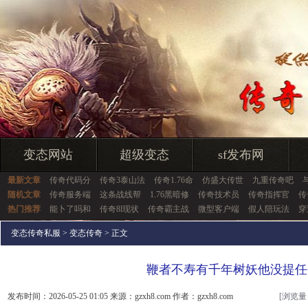
变态网站
超级变态
sf发布网
最新文章
传奇代码分
传奇3泰山法
传奇1.76命
仿盛大传世
九重传奇吧
随机文章
传奇服务端
这条战线帮
1.76黑暗修
传奇技术员
传奇指挥官
传
热门推荐
能卜了吗和
传奇8l现状
传奇霸主战
微型客户端
假人陪玩法
穿
变态传奇私服
>
变态传奇
> 正文
鞭者不寿有千年树妖他没提任
发布时间：2026-05-25 01:05 来源：gzxh8.com 作者：gzxh8.com
[浏览量