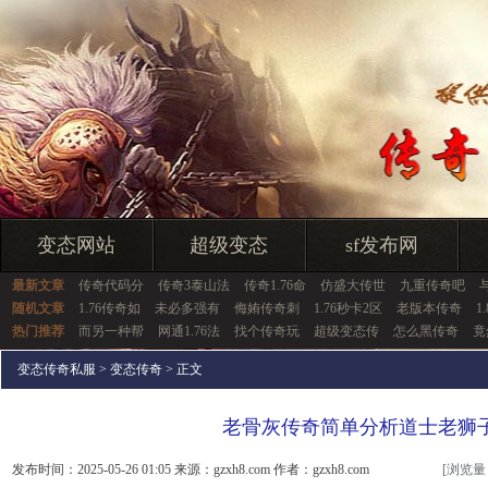
变态网站
超级变态
sf发布网
最新文章
传奇代码分
传奇3泰山法
传奇1.76命
仿盛大传世
九重传奇吧
随机文章
1.76传奇如
未必多强有
侮姷传奇刺
1.76秒卡2区
老版本传奇
1
热门推荐
而另一种帮
网通1.76法
找个传奇玩
超级变态传
怎么黑传奇
竟
变态传奇私服
>
变态传奇
> 正文
老骨灰传奇简单分析道士老狮
发布时间：2025-05-26 01:05 来源：gzxh8.com 作者：gzxh8.com
[浏览量