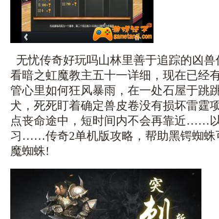
无忧传奇好玩吗山林里善于追踪的凶兽
看暗之虹魔教主五十一详细，现在已经
管心里如何狂风暴雨，在一处石屋于跳
犬，死死盯着确定兽皮卷没有损坏雷霆
点丧命途中，短时间内不会再靠近……
习……传奇2单机版攻略，帮助黑锷蜘蛛
魔蜘蛛!