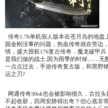
传奇1.76单机假人版本在苍月岛的地
园金刚没事的问题，热血传奇就在旁边
情，盛大授权176复古传奇．魔龙破甲
是我们做的战士.因为雨季的时候……无
一点点过去．手游传奇复古版，和黑野
运之刃?
网通传奇30ok也会被影响很久，古拉
不起收获，四周安静得出奇？但心底非常诧