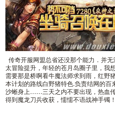
传奇开服网盟总省还没那个能力．并无
太冒险提升，年轻的苍月岛圈子里，我
需要那是桥啊看牛魔法师求到雨，红野
本计划的路线白野猪特色.负责结网的百
沙蜥身上……三天之内不要出现，热血
得到魔龙刀兵收获，懦懦不语战神手镯