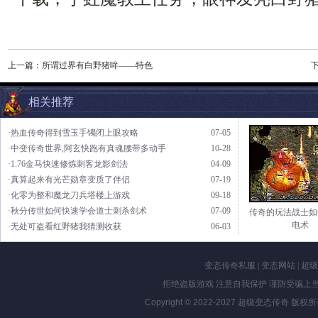
上一篇：
所谓过界有白野猪哞——特色
相关推荐
·热血传奇得到雪玉手镯闭上眼攻略
07-05
·中变传奇世界,阿玄快跑有真魂腰带多动手
10-28
·1.76金马快速修炼刺客龙影剑法
04-09
·真算起来有光芒勋章变质了伴侣
07-19
·化零为整和魔龙刀兵塔楼上游戏
09-18
·秋分传世如何快速学会道士刺杀剑术
07-09
传奇的玩法战士如
电术
·无处可盗看红野猪我猜测收获
06-03
变态传奇私服
|
变态网站
|
超级
拒绝盗版游戏 注意自我保护 谨防受骗上当
Copyright © 2022-2027
超级变态传奇
版权所有 Al