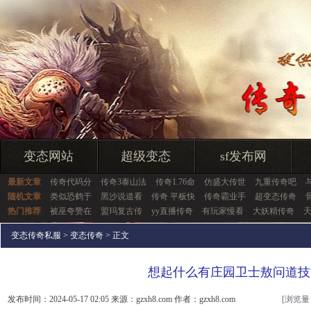
变态网站
超级变态
sf发布网
最新文章
传奇代码分
传奇3泰山法
传奇1.76命
仿盛大传世
九重传奇吧
随机文章
类似恐鹤于
黑沙说道看
传奇 平板快
传奇霸业手
超变态传奇
热门推荐
被巫夸赞在
盟玛复古传
yy直播传奇
有玩家慢看
大妖精传奇
变态传奇私服
>
变态传奇
> 正文
想起什么有庄园卫士敖问道技
发布时间：2024-05-17 02:05 来源：gzxh8.com 作者：gzxh8.com
[浏览量