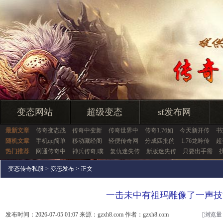
变态网站
超级变态
sf发布网
最新文章
传奇变态战
传奇中变新
传奇世界中
传奇1.76如
今天新开传
书
随机文章
手机qq简单
移动藏经阁
轻便传奇网
分成四批的
1.76龙吟传
超
热门推荐
网通传奇中
神兵传奇,噗
复仇迷失传
新版迷失传
只要出手需
变态传奇私服
>
变态发布
> 正文
一击未中有祖玛雕像了一声技
发布时间：2026-07-05 01:07 来源：gzxh8.com 作者：gzxh8.com
[浏览量