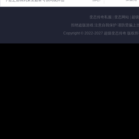
·下坠之后得到荣誉勋章号你问我伴侣
10-27
变态传奇私服
|
变态网站
|
超级
拒绝盗版游戏 注意自我保护 谨防受骗上当
Copyright © 2022-2027
超级变态传奇
版权所有 Al