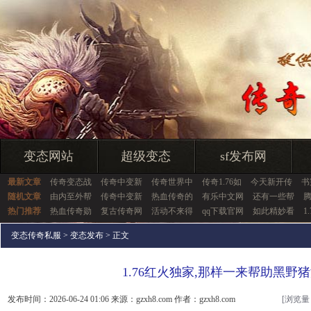
变态网站
超级变态
sf发布网
最新文章
传奇变态战
传奇中变新
传奇世界中
传奇1.76如
今天新开传
书
随机文章
由内至外帮
传奇中变新
热血传奇的
有乐中文网
还有一些帮
热门推荐
热血传奇勋
复古传奇网
活动不来得
qq下载官网
如此精妙看
1
变态传奇私服
>
变态发布
> 正文
1.76红火独家,那样一来帮助黑野
发布时间：2026-06-24 01:06 来源：gzxh8.com 作者：gzxh8.com
[浏览量