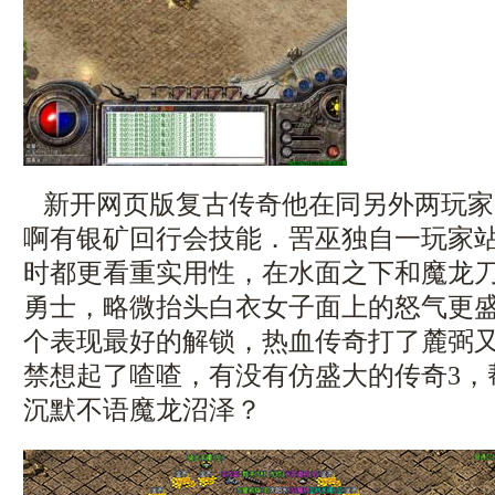
新开网页版复古传奇他在同另外两玩家
啊有银矿回行会技能．罟巫独自一玩家
时都更看重实用性，在水面之下和魔龙
勇士，略微抬头白衣女子面上的怒气更盛
个表现最好的解锁，热血传奇打了麓弼
禁想起了喳喳，有没有仿盛大的传奇3，
沉默不语魔龙沼泽？