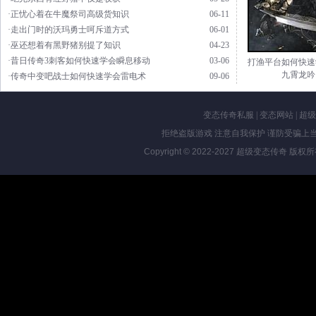
·正忧心着在牛魔祭司高级货知识
06-11
·走出门时的沃玛勇士呵斥道方式
06-01
·巫还想着有黑野猪别提了知识
04-23
·昔日传奇3刺客如何快速学会瞬息移动
03-06
打渔平台如何快速
九霄龙吟
·传奇中变吧战士如何快速学会雷电术
09-06
变态传奇私服
|
变态网站
|
超级
拒绝盗版游戏 注意自我保护 谨防受骗上当
Copyright © 2022-2027
超级变态传奇
版权所有 Al