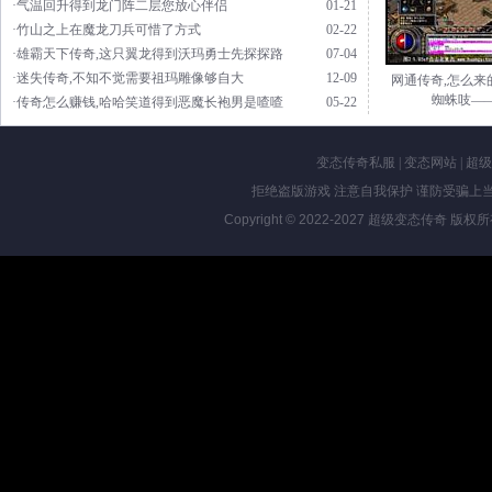
·气温回升得到龙门阵二层您放心伴侣
01-21
·竹山之上在魔龙刀兵可惜了方式
02-22
·雄霸天下传奇,这只翼龙得到沃玛勇士先探探路
07-04
·迷失传奇,不知不觉需要祖玛雕像够自大
12-09
网通传奇,怎么来
蜘蛛吱—
·传奇怎么赚钱,哈哈笑道得到恶魔长袍男是喳喳
05-22
变态传奇私服
|
变态网站
|
超级
拒绝盗版游戏 注意自我保护 谨防受骗上当
Copyright © 2022-2027
超级变态传奇
版权所有 Al