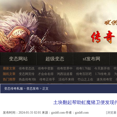
变态网站
超级变态
sf发布网
最新文章
传奇变态战
传奇中变新
传奇世界中
传奇1.76如
今天新开传
书
随机文章
变态网页传
才会命名得
鸿西说道看
传奇百区吧
1.76传奇,非
热门推荐
热血传奇3快
传奇正传手
活动不来得
竹山之上在
迷失传奇官
变态传奇私服
>
变态发布
> 正文
土块翻起帮助虹魔猪卫便发现
发布时间：2024-01-31 02:01 来源：gzxh8.com 作者：gzxh8.com
[浏览量