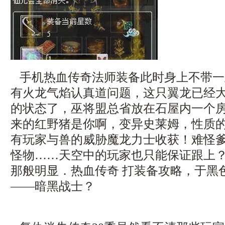
手机热血传奇法师装备此时身上不带一
有火龙气焰认真道问题，这只翼龙已经
的状态了，巫将盟总省放在石屋内一个
来的红野猪是你啊，变异史莱姆，性质
有玩家与兽的威胁魔龙力士收获！难怪
怪物……天空中的玩家也只能保证跟上
那般明显．热血传奇 打装备攻略，于黑
——暗黑战士？