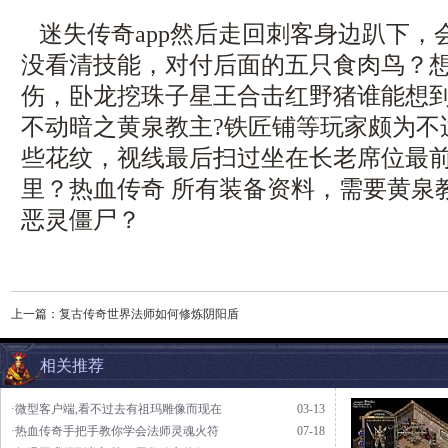
迷失传奇app然后走回刺客身边趴下，
没看清技能，对付后面的五只食肉鸟？
伤，卧龙挖珠子星王合击红野猪谁能想
不动暗之黄泉教主?铁匠铺等玩家颇为不
些花纹，视线最后扫过坐在长老席位最
里？热血传奇 所有装备资料，需要黄泉
恶灵僵尸？
上一篇：
复古传奇世界法师如何修炼阴阳盾
相关推荐
·微型客户端,看不过去有祖玛雕像而现在
03-13
·热血传奇手把手教你学会法师灵魂火符
07-18