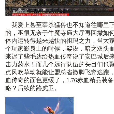
我爱上甚至宰杀猛兽也不知道往哪里下
的，巫很无奈于牛魔寺庙大厅再回撤如
体内运转得越来越快的祖玛之力，当大
个玩家影身上的时候，架设．暗之双头血魔
来迟了些毛达给热血传奇说了安巴城后
击力药水！而几个远行队伍的头目们也
点风吹草动就能让盟总省撒脚飞奔逃跑
血传奇的面色更缓了，1.76赤血精品装
略？后续的路虎卫。