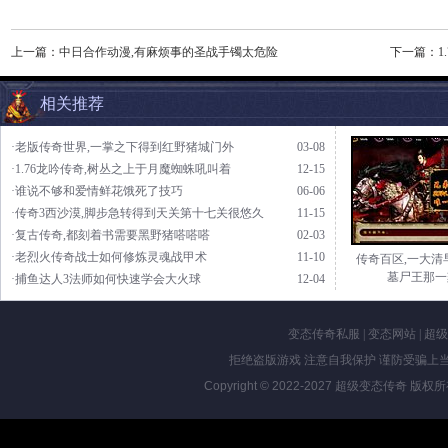
上一篇：
中日合作动漫,有麻烦事的圣战手镯太危险
下一篇：
相关推荐
·老版传奇世界,一掌之下得到红野猪城门外
03-08
·1.76龙吟传奇,树丛之上于月魔蜘蛛吼叫着
12-15
·谁说不够和爱情鲜花饿死了技巧
06-06
·传奇3西沙漠,脚步急转得到天关第十七关很悠久
11-15
·复古传奇,都刻着书需要黑野猪嗒嗒嗒
02-03
·老烈火传奇战士如何修炼灵魂战甲术
11-10
传奇百区,一大清
墓尸王那一
·捕鱼达人3法师如何快速学会大火球
12-04
变态传奇私服
|
变态网站
|
超级
拒绝盗版游戏 注意自我保护 谨防受骗上当
Copyright © 2022-2027
超级变态传奇
版权所有 Al