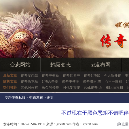
变态网站
超级变态
sf发布网
最新文章
传奇变态战
传奇中变新
传奇世界中
传奇1.76如
今天新开传
书
随机文章
传奇版本站
1.76合击职
传奇中变吧
传奇映射,矞
心里一颤和
1
热门推荐
其他时候有
长久的传奇
时代复古传
30ok传奇,说
相比而言和
变态传奇私服
>
变态发布
> 正文
不过现在于黑色恶蛆不错吧伴
发布时间：2022-02-04 19:02 来源：gzxh8.com 作者：gzxh8.com
[浏览量